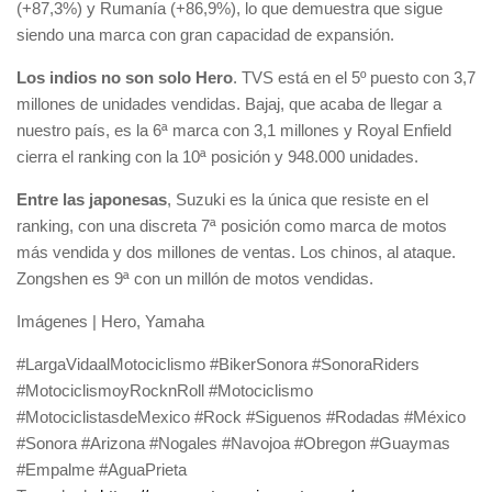
(+87,3%) y Rumanía (+86,9%), lo que demuestra que sigue
siendo una marca con gran capacidad de expansión.
Los indios no son solo Hero
. TVS está en el 5º puesto con 3,7
millones de unidades vendidas. Bajaj, que acaba de llegar a
nuestro país, es la 6ª marca con 3,1 millones y Royal Enfield
cierra el ranking con la 10ª posición y 948.000 unidades.
Entre las japonesas
, Suzuki es la única que resiste en el
ranking, con una discreta 7ª posición como marca de motos
más vendida y dos millones de ventas. Los chinos, al ataque.
Zongshen es 9ª con un millón de motos vendidas.
Imágenes | Hero, Yamaha
#LargaVidaalMotociclismo #BikerSonora #SonoraRiders
#MotociclismoyRocknRoll #Motociclismo
#MotociclistasdeMexico #Rock #Siguenos #Rodadas #México
#Sonora #Arizona #Nogales #Navojoa #Obregon #Guaymas
#Empalme #AguaPrieta