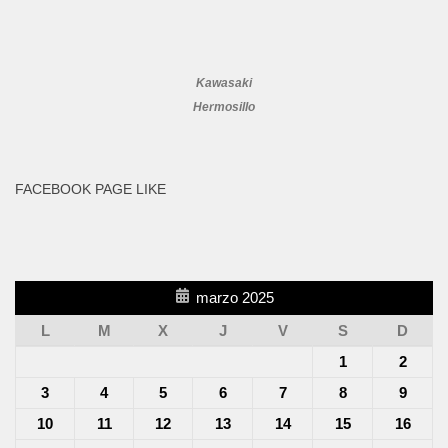
Kawasaki
Hermosillo
FACEBOOK PAGE LIKE
marzo 2025
L
M
X
J
V
S
D
1
2
3
4
5
6
7
8
9
10
11
12
13
14
15
16