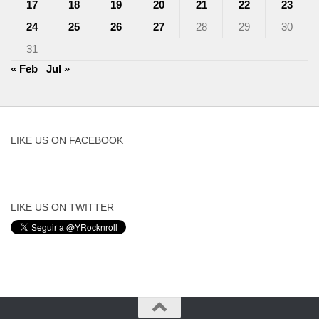
17
18
19
20
21
22
23
24
25
26
27
28
29
30
31
« Feb
Jul »
LIKE US ON FACEBOOK
LIKE US ON TWITTER