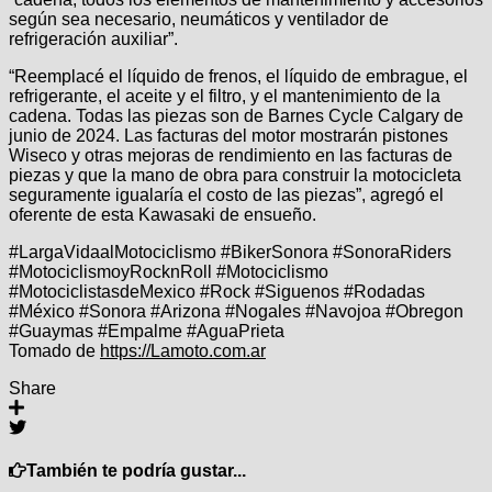
según sea necesario, neumáticos y ventilador de
refrigeración auxiliar”.
“Reemplacé el líquido de frenos, el líquido de embrague, el
refrigerante, el aceite y el filtro, y el mantenimiento de la
cadena. Todas las piezas son de Barnes Cycle Calgary de
junio de 2024. Las facturas del motor mostrarán pistones
Wiseco y otras mejoras de rendimiento en las facturas de
piezas y que la mano de obra para construir la motocicleta
seguramente igualaría el costo de las piezas”, agregó el
oferente de esta Kawasaki de ensueño.
#LargaVidaalMotociclismo #BikerSonora #SonoraRiders
#MotociclismoyRocknRoll #Motociclismo
#MotociclistasdeMexico #Rock #Siguenos #Rodadas
#México #Sonora #Arizona #Nogales #Navojoa #Obregon
#Guaymas #Empalme #AguaPrieta
Tomado de
https://Lamoto.com.ar
Share
También te podría gustar...