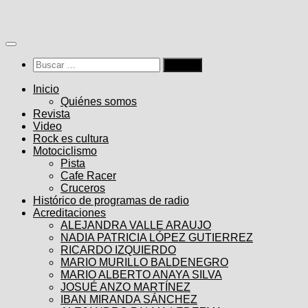
Saltar
al
contenido
Buscar:
Inicio
Quiénes somos
Revista
Video
Rock es cultura
Motociclismo
Pista
Cafe Racer
Cruceros
Histórico de programas de radio
Acreditaciones
ALEJANDRA VALLE ARAUJO
NADIA PATRICIA LÓPEZ GUTIERREZ
RICARDO IZQUIERDO
MARIO MURILLO BALDENEGRO
MARIO ALBERTO ANAYA SILVA
JOSUÉ ANZO MARTÍNEZ
IBAN MIRANDA SÁNCHEZ