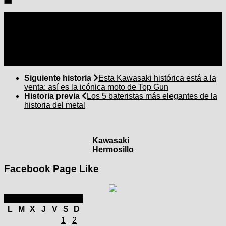
Seguir:
Siguiente historia
Esta Kawasaki histórica está a la
venta: así es la icónica moto de Top Gun
Historia previa
Los 5 bateristas más elegantes de la
historia del metal
Kawasaki
Hermosillo
Facebook Page Like
marzo 2025
L
M
X
J
V
S
D
1
2