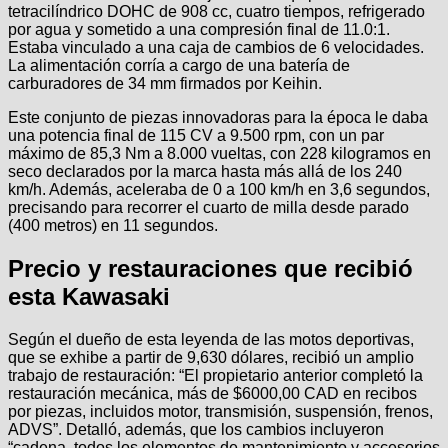
tetracilíndrico DOHC de 908 cc, cuatro tiempos, refrigerado
por agua y sometido a una compresión final de 11.0:1.
Estaba vinculado a una caja de cambios de 6 velocidades.
La alimentación corría a cargo de una batería de
carburadores de 34 mm firmados por Keihin.
Este conjunto de piezas innovadoras para la época le daba
una potencia final de 115 CV a 9.500 rpm, con un par
máximo de 85,3 Nm a 8.000 vueltas, con 228 kilogramos en
seco declarados por la marca hasta más allá de los 240
km/h­. Además, aceleraba de 0 a 100 km/h en 3,6 segundos,
precisando para recorrer el cuarto de milla desde parado
(400 metros) en 11 segundos.
Precio y restauraciones que recibió
esta Kawasaki
Según el dueño de esta leyenda de las motos deportivas,
que se exhibe a partir de 9,630 dólares, recibió un amplio
trabajo de restauración: “El propietario anterior completó la
restauración mecánica, más de $6000,00 CAD en recibos
por piezas, incluidos motor, transmisión, suspensión, frenos,
ADVS”. Detalló, además, que los cambios incluyeron
“cadena, todos los elementos de mantenimiento y accesorios