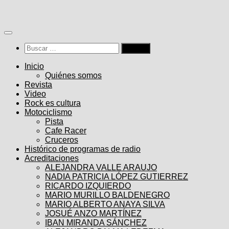
Saltar
al
contenido
Buscar:
Inicio
Quiénes somos
Revista
Video
Rock es cultura
Motociclismo
Pista
Cafe Racer
Cruceros
Histórico de programas de radio
Acreditaciones
ALEJANDRA VALLE ARAUJO
NADIA PATRICIA LÓPEZ GUTIERREZ
RICARDO IZQUIERDO
MARIO MURILLO BALDENEGRO
MARIO ALBERTO ANAYA SILVA
JOSUÉ ANZO MARTÍNEZ
IBAN MIRANDA SÁNCHEZ