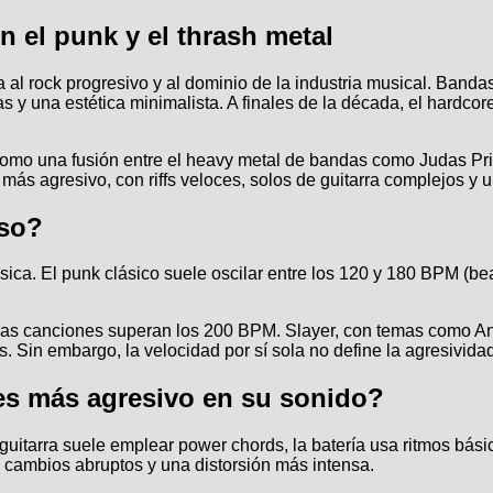
n el punk y el thrash metal
 al rock progresivo y al dominio de la industria musical. Ban
ias y una estética minimalista. A finales de la década, el har
 como una fusión entre el heavy metal de bandas como Judas Pr
más agresivo, con riffs veloces, solos de guitarra complejos y 
nso?
úsica. El punk clásico suele oscilar entre los 120 y 180 BPM (b
chas canciones superan los 200 BPM. Slayer, con temas como A
. Sin embargo, la velocidad por sí sola no define la agresivida
es más agresivo en su sonido?
 guitarra suele emplear power chords, la batería usa ritmos bás
n cambios abruptos y una distorsión más intensa.