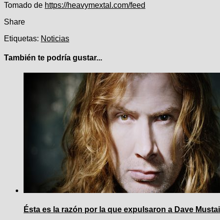
Navegación
Tomado de
https://heavymextal.com/feed
de
Share
entradas
Etiquetas:
Noticias
También te podría gustar...
Ésta es la razón por la que expulsaron a Dave Mustai