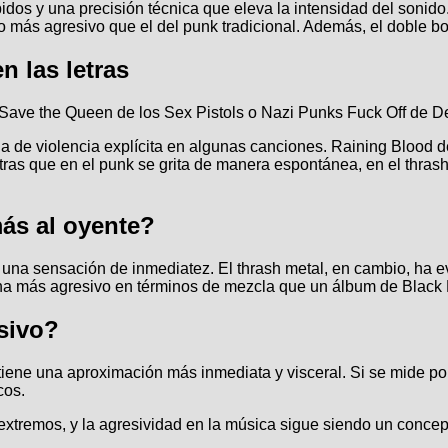
ápidos y una precisión técnica que eleva la intensidad del soni
to más agresivo que el del punk tradicional. Además, el doble b
n las letras
 Save the Queen de los Sex Pistols o Nazi Punks Fuck Off de De
a de violencia explícita en algunas canciones. Raining Blood d
tras que en el punk se grita de manera espontánea, en el thras
ás al oyente?
 una sensación de inmediatez. El thrash metal, en cambio, ha 
na más agresivo en términos de mezcla que un álbum de Black 
sivo?
k tiene una aproximación más inmediata y visceral. Si se mide por
cos.
remos, y la agresividad en la música sigue siendo un concepto 