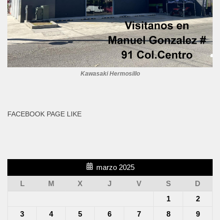
Kawasaki Hermosillo
FACEBOOK PAGE LIKE
marzo 2025
L
M
X
J
V
S
D
1
2
3
4
5
6
7
8
9