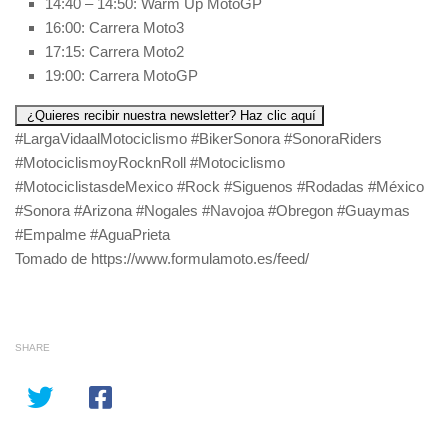
14:40 – 14:50: Warm Up MotoGP
16:00: Carrera Moto3
17:15: Carrera Moto2
19:00: Carrera MotoGP
¿Quieres recibir nuestra newsletter? Haz clic aquí
#LargaVidaalMotociclismo #BikerSonora #SonoraRiders
#MotociclismoyRocknRoll #Motociclismo
#MotociclistasdeMexico #Rock #Siguenos #Rodadas #México
#Sonora #Arizona #Nogales #Navojoa #Obregon #Guaymas
#Empalme #AguaPrieta
Tomado de https://www.formulamoto.es/feed/
SHARE