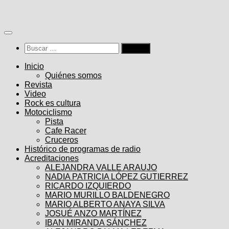
Saltar
al
contenido
Buscar:
Inicio
Quiénes somos
Revista
Video
Rock es cultura
Motociclismo
Pista
Cafe Racer
Cruceros
Histórico de programas de radio
Acreditaciones
ALEJANDRA VALLE ARAUJO
NADIA PATRICIA LÓPEZ GUTIERREZ
RICARDO IZQUIERDO
MARIO MURILLO BALDENEGRO
MARIO ALBERTO ANAYA SILVA
JOSUÉ ANZO MARTÍNEZ
IBAN MIRANDA SÁNCHEZ