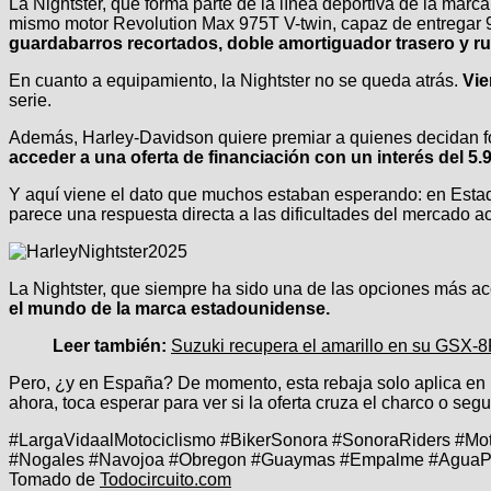
La Nightster, que forma parte de la línea deportiva de la marc
mismo motor Revolution Max 975T V-twin, capaz de entregar 91
guardabarros recortados, doble amortiguador trasero y ru
En cuanto a equipamiento, la Nightster no se queda atrás.
Vie
serie.
Además, Harley-Davidson quiere premiar a quienes decidan fo
acceder a una oferta de financiación con un interés del 5
Y aquí viene el dato que muchos estaban esperando: en Esta
parece una respuesta directa a las dificultades del mercado a
La Nightster, que siempre ha sido una de las opciones más acc
el mundo de la marca estadounidense.
Leer también:
Suzuki recupera el amarillo en su GSX-8
Pero, ¿y en España? De momento, esta rebaja solo aplica en 
ahora, toca esperar para ver si la oferta cruza el charco o s
#LargaVidaalMotociclismo #BikerSonora #SonoraRiders #Mo
#Nogales #Navojoa #Obregon #Guaymas #Empalme #AguaPr
Tomado de
Todocircuito.com