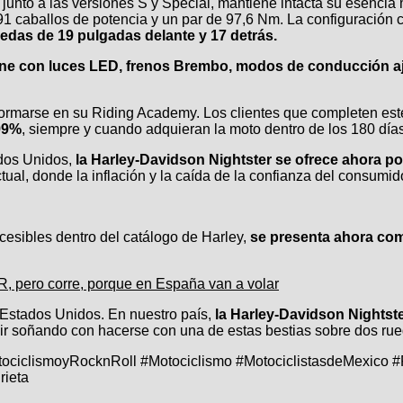
a junto a las versiones S y Special, mantiene intacta su esencia
 caballos de potencia y un par de 97,6 Nm. La configuración c
edas de 19 pulgadas delante y 17 detrás.
ne con luces LED, frenos Brembo, modos de conducción a
rmarse en su Riding Academy. Los clientes que completen este 
.99%
, siempre y cuando adquieran la moto dentro de los 180 días 
dos Unidos,
la Harley-Davidson Nightster se ofrece ahora por
ctual, donde la inflación y la caída de la confianza del consu
esibles dentro del catálogo de Harley,
se presenta ahora com
R, pero corre, porque en España van a volar
Estados Unidos. En nuestro país,
la Harley-Davidson Nightste
eguir soñando con hacerse con una de estas bestias sobre dos ru
tociclismoyRocknRoll #Motociclismo #MotociclistasdeMexico
ieta