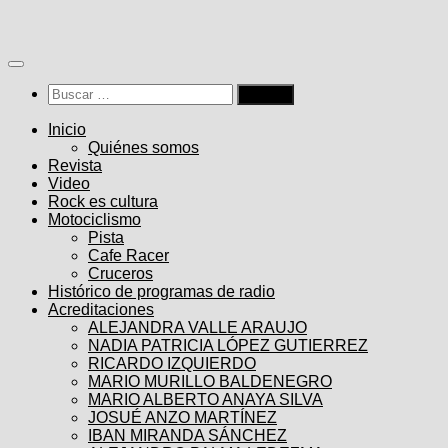
Saltar
al
contenido
Buscar:
Inicio
Quiénes somos
Revista
Video
Rock es cultura
Motociclismo
Pista
Cafe Racer
Cruceros
Histórico de programas de radio
Acreditaciones
ALEJANDRA VALLE ARAUJO
NADIA PATRICIA LÓPEZ GUTIERREZ
RICARDO IZQUIERDO
MARIO MURILLO BALDENEGRO
MARIO ALBERTO ANAYA SILVA
JOSUÉ ANZO MARTÍNEZ
IBAN MIRANDA SÁNCHEZ