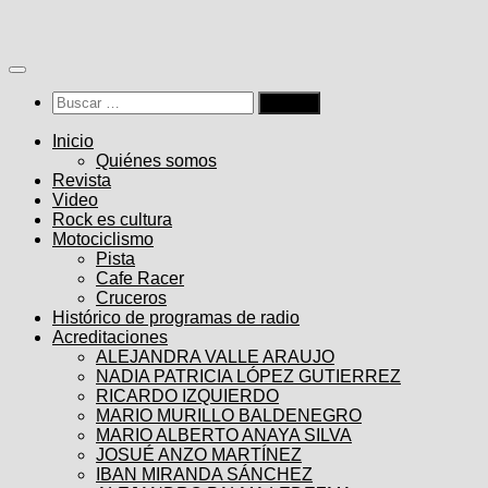
Saltar
al
contenido
Buscar:
Inicio
Quiénes somos
Revista
Video
Rock es cultura
Motociclismo
Pista
Cafe Racer
Cruceros
Histórico de programas de radio
Acreditaciones
ALEJANDRA VALLE ARAUJO
NADIA PATRICIA LÓPEZ GUTIERREZ
RICARDO IZQUIERDO
MARIO MURILLO BALDENEGRO
MARIO ALBERTO ANAYA SILVA
JOSUÉ ANZO MARTÍNEZ
IBAN MIRANDA SÁNCHEZ