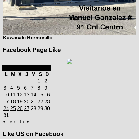
Kawasaki Hermosillo
Facebook Page Like
marzo 2025
L
M
X
J
V
S
D
1
2
3
4
5
6
7
8
9
10
11
12
13
14
15
16
17
18
19
20
21
22
23
24
25
26
27
28
29
30
31
« Feb
Jul »
Like US on Facebook