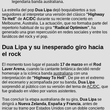
legendaria banda australiana.
La estrella del pop
Dua Lipa
dejó boquiabiertos a sus
seguidores al interpretar una versión del clásico
“Highway
To Hell”
de
AC/DC
durante su reciente concierto en
Melbourne, Australia. La actuación, que no formaba parte del
repertorio habitual de su gira
“Radical Optimism”
, ha
generado una gran repercusión en redes sociales y entre los
fanáticos del rock y el pop.
Dua Lipa y su inesperado giro hacia
el rock
El momento tuvo lugar el pasado
17 de marzo
en el
Rod
Laver Arena
, cuando la cantante británica decidió rendir
homenaje a la icónica banda
australiana
con una
interpretación de
“Highway To Hell”
. De pie en el extremo
del escenario y acompañada por su banda,
Dua Lipa
sorprendió al público con su versión del tema de
AC/DC
, que
fue grabado en vídeo por varios asistentes.
Tras concluir la etapa australiana de su gira,
Dua Lipa
se
dirigirá a
Nueva Zelanda, España y Francia
, antes de
iniciar su tramo por Estados Unidos con un doble concierto