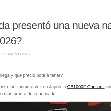
a presentó una nueva na
2026?
·
21 MARZO 2025
lega y que precio podría tener?
stró por primera vez en Japón la
CB1000F Concept
, u
o más pronto de lo pensado.