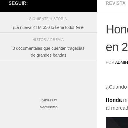
SEGUIR:
REVISTA
SIGUIENTE HISTORIA
Hond
¡La nueva KTM 390 lo tiene todo! 🏍️🔥
HISTORIA PREVIA
en 
3 documentales que cuentan tragedias
de grandes bandas
POR
ADMIN
¿Cuándo l
Honda
mo
Kawasaki
Hermosillo
al mercad