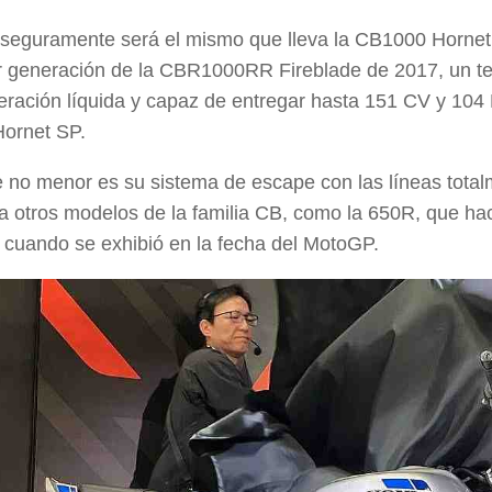
seguramente será el mismo que lleva la
CB1000 Hornet
or generación de la
CBR1000RR Fireblade
de
2017
, un t
geración líquida y capaz de entregar hasta
151 CV
y
104
ornet SP
.
e no menor es su sistema de escape con las
líneas total
a otros modelos de la familia
CB
, como la
650R
, que ha
cuando se exhibió en la fecha del
MotoGP
.