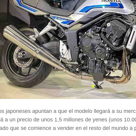
os
japoneses
apuntan a que el modelo
llegará
a su mer
á a un precio de unos
1,5 millones de yenes
(unos
10.0
ado que se comience a vender en el resto del mundo a p