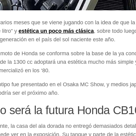
arios meses que se viene jugando con la idea de que l
litro” y
estética un poco más clásica
, sobre todo lueg
 generación en el país del sol naciente este año.
moto de Honda se conforma sobre la base de la ya con
 de la
1300 cc
adoptará una estética mucho más simple y
ercializó en los ‘80.
otipo fue presentado en el
Osaka MC Show
, y medios ja
odría ser el próximo año.
 será la futura Honda CB
te, la casa del ala dorada no entregó demasiados detall
ede ver en la exposición. Su tanque y parte de la estéti