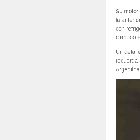
Su motor 
la anteri
con refri
CB1000 H
Un detall
recuerda 
Argentina