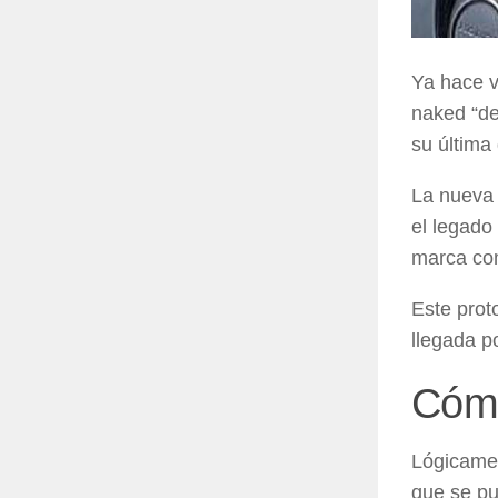
Ya hace v
naked “de 
su última
La nueva 
el legado
marca com
Este prot
llegada p
Cómo
Lógicamen
que se pu