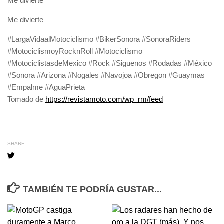
Me divierte
Me divierte
#LargaVidaalMotociclismo #BikerSonora #SonoraRiders
#MotociclismoyRocknRoll #Motociclismo
#MotociclistasdeMexico #Rock #Siguenos #Rodadas #México
#Sonora #Arizona #Nogales #Navojoa #Obregon #Guaymas
#Empalme #AguaPrieta
Tomado de
https://revistamoto.com/wp_rm/feed
SHARE
TAMBIÉN TE PODRÍA GUSTAR...