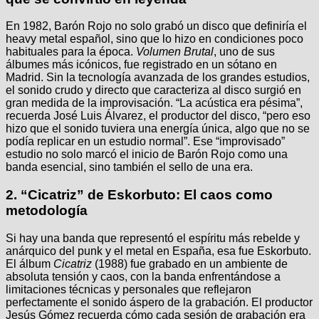
En 1982, Barón Rojo no solo grabó un disco que definiría el
heavy metal español, sino que lo hizo en condiciones poco
habituales para la época.
Volumen Brutal
, uno de sus
álbumes más icónicos, fue registrado en un sótano en
Madrid. Sin la tecnología avanzada de los grandes estudios,
el sonido crudo y directo que caracteriza al disco surgió en
gran medida de la improvisación. “La acústica era pésima”,
recuerda José Luis Álvarez, el productor del disco, “pero eso
hizo que el sonido tuviera una energía única, algo que no se
podía replicar en un estudio normal”. Ese “improvisado”
estudio no solo marcó el inicio de Barón Rojo como una
banda esencial, sino también el sello de una era.
2.
“Cicatriz” de Eskorbuto: El caos como
metodología
Si hay una banda que representó el espíritu más rebelde y
anárquico del punk y el metal en España, esa fue Eskorbuto.
El álbum
Cicatriz
(1988) fue grabado en un ambiente de
absoluta tensión y caos, con la banda enfrentándose a
limitaciones técnicas y personales que reflejaron
perfectamente el sonido áspero de la grabación. El productor
Jesús Gómez recuerda cómo cada sesión de grabación era