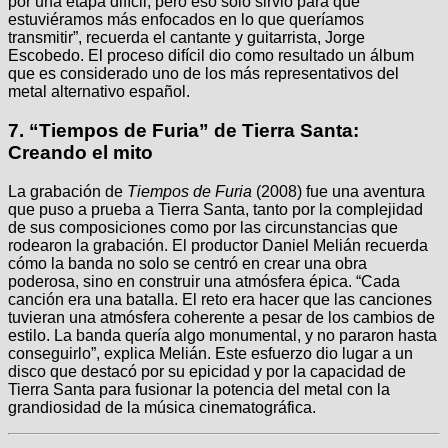
por una etapa difícil, pero eso solo sirvió para que
estuviéramos más enfocados en lo que queríamos
transmitir”, recuerda el cantante y guitarrista, Jorge
Escobedo. El proceso difícil dio como resultado un álbum
que es considerado uno de los más representativos del
metal alternativo español.
7.
“Tiempos de Furia” de Tierra Santa:
Creando el mito
La grabación de
Tiempos de Furia
(2008) fue una aventura
que puso a prueba a Tierra Santa, tanto por la complejidad
de sus composiciones como por las circunstancias que
rodearon la grabación. El productor Daniel Melián recuerda
cómo la banda no solo se centró en crear una obra
poderosa, sino en construir una atmósfera épica. “Cada
canción era una batalla. El reto era hacer que las canciones
tuvieran una atmósfera coherente a pesar de los cambios de
estilo. La banda quería algo monumental, y no pararon hasta
conseguirlo”, explica Melián. Este esfuerzo dio lugar a un
disco que destacó por su epicidad y por la capacidad de
Tierra Santa para fusionar la potencia del metal con la
grandiosidad de la música cinematográfica.