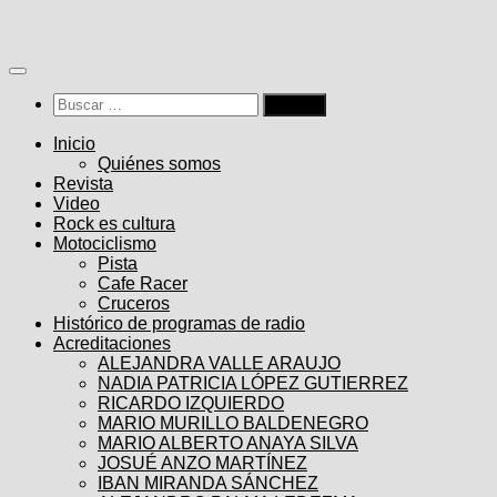
Saltar
al
contenido
Buscar:
Inicio
Quiénes somos
Revista
Video
Rock es cultura
Motociclismo
Pista
Cafe Racer
Cruceros
Histórico de programas de radio
Acreditaciones
ALEJANDRA VALLE ARAUJO
NADIA PATRICIA LÓPEZ GUTIERREZ
RICARDO IZQUIERDO
MARIO MURILLO BALDENEGRO
MARIO ALBERTO ANAYA SILVA
JOSUÉ ANZO MARTÍNEZ
IBAN MIRANDA SÁNCHEZ