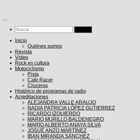
Saltar
al
contenido
Buscar:
Inicio
Quiénes somos
Revista
Video
Rock es cultura
Motociclismo
Pista
Cafe Racer
Cruceros
Histórico de programas de radio
Acreditaciones
ALEJANDRA VALLE ARAUJO
NADIA PATRICIA LÓPEZ GUTIERREZ
RICARDO IZQUIERDO
MARIO MURILLO BALDENEGRO
MARIO ALBERTO ANAYA SILVA
JOSUÉ ANZO MARTÍNEZ
IBAN MIRANDA SÁNCHEZ