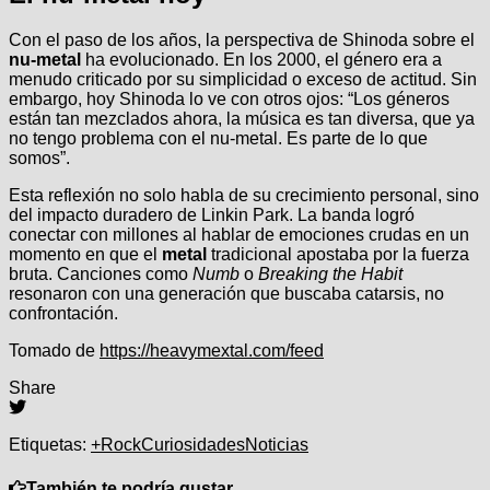
Con el paso de los años, la perspectiva de Shinoda sobre el
nu-metal
ha evolucionado. En los 2000, el género era a
menudo criticado por su simplicidad o exceso de actitud. Sin
embargo, hoy Shinoda lo ve con otros ojos: “Los géneros
están tan mezclados ahora, la música es tan diversa, que ya
no tengo problema con el nu-metal. Es parte de lo que
somos”.
Esta reflexión no solo habla de su crecimiento personal, sino
del impacto duradero de Linkin Park. La banda logró
conectar con millones al hablar de emociones crudas en un
momento en que el
metal
tradicional apostaba por la fuerza
bruta. Canciones como
Numb
o
Breaking the Habit
resonaron con una generación que buscaba catarsis, no
confrontación.
Navegación
Tomado de
https://heavymextal.com/feed
de
Share
entradas
Etiquetas:
+Rock
Curiosidades
Noticias
También te podría gustar...