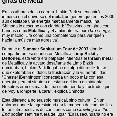
giras de Metal
En los albores de su carrera, Linkin Park se encontró
inmerso en el universo del
metal
, un género que en los 2000
aún destilaba una energía marcadamente masculina.
Shinoda lo describe con claridad: “Estuvimos en giras con
bandas como
Metallica
, y el ambiente era puro
bro energy
,
muy macho. Era como una competencia para ver quién
hacía la música más agresiva”.
Durante el
Summer Sanitarium Tour de 2003
, donde
compartieron escenario con Metallica,
Limp Bizkit
y
Deftones
, esta vibra era palpable. Mientras el
thrash metal
de Metallica y la actitud desafiante de Limp Bizkit
dominaban, Linkin Park llegaba con algo diferente: letras
que exploraban el dolor, la frustración y la vulnerabilidad.
“Chester [Bennington] conectaba un poco más con esa
energía, pero ni siquiera él estaba del todo en sintonía.
Nosotros éramos más de ‘me siento herido y frustrado’ que
de ‘voy a romperte la cara’”, explica Shinoda.
Esta diferencia no era solo musical, sino cultural. En un
entorno donde la agresividad era la moneda de cambio, las
letras introspectivas de canciones como
Crawling
o
In the
End
podían sentirse fuera de lugar. “En la secundaria no era