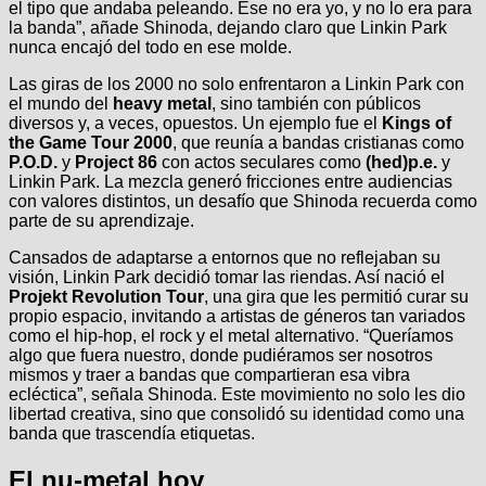
el tipo que andaba peleando. Ese no era yo, y no lo era para
la banda”, añade Shinoda, dejando claro que Linkin Park
nunca encajó del todo en ese molde.
Las giras de los 2000 no solo enfrentaron a Linkin Park con
el mundo del
heavy metal
, sino también con públicos
diversos y, a veces, opuestos. Un ejemplo fue el
Kings of
the Game Tour 2000
, que reunía a bandas cristianas como
P.O.D.
y
Project 86
con actos seculares como
(hed)p.e.
y
Linkin Park. La mezcla generó fricciones entre audiencias
con valores distintos, un desafío que Shinoda recuerda como
parte de su aprendizaje.
Cansados de adaptarse a entornos que no reflejaban su
visión, Linkin Park decidió tomar las riendas. Así nació el
Projekt Revolution Tour
, una gira que les permitió curar su
propio espacio, invitando a artistas de géneros tan variados
como el hip-hop, el rock y el metal alternativo. “Queríamos
algo que fuera nuestro, donde pudiéramos ser nosotros
mismos y traer a bandas que compartieran esa vibra
ecléctica”, señala Shinoda. Este movimiento no solo les dio
libertad creativa, sino que consolidó su identidad como una
banda que trascendía etiquetas.
El nu-metal hoy