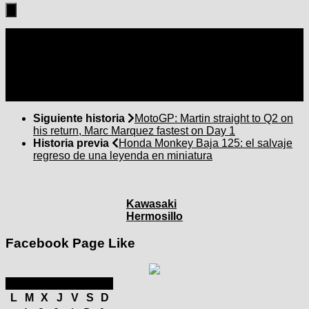
Seguir:
Siguiente historia
MotoGP: Martin straight to Q2 on
his return, Marc Marquez fastest on Day 1
Historia previa
Honda Monkey Baja 125: el salvaje
regreso de una leyenda en miniatura
Kawasaki
Hermosillo
Facebook Page Like
julio 2025
L
M
X
J
V
S
D