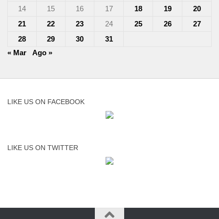
14
15
16
17
18
19
20
21
22
23
24
25
26
27
28
29
30
31
« Mar
Ago »
LIKE US ON FACEBOOK
LIKE US ON TWITTER