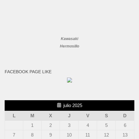
Kawasaki
Hermosillo
FACEBOOK PAGE LIKE
julio 2025
L
M
X
J
V
S
D
1
2
3
4
5
6
7
8
9
10
11
12
13