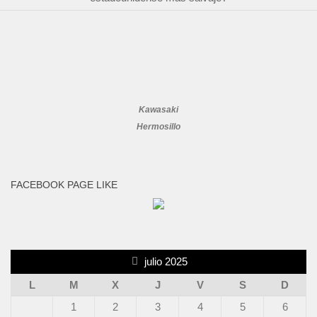
Kawasaki
Hermosillo
FACEBOOK PAGE LIKE
julio 2025
L
M
X
J
V
S
D
1
2
3
4
5
6