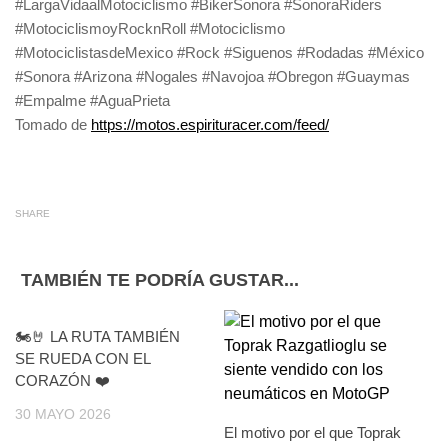
#LargaVidaalMotociclismo #BikerSonora #SonoraRiders
#MotociclismoyRocknRoll #Motociclismo
#MotociclistasdeMexico #Rock #Siguenos #Rodadas #México
#Sonora #Arizona #Nogales #Navojoa #Obregon #Guaymas
#Empalme #AguaPrieta
Tomado de
https://motos.espirituracer.com/feed/
SHARE
TAMBIÉN TE PODRÍA GUSTAR...
🏍️🤘 LA RUTA TAMBIÉN
SE RUEDA CON EL
CORAZÓN ❤️
30 MAYO 2026
El motivo por el que Toprak