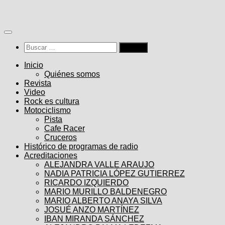
Saltar
al
contenido
Buscar:
Inicio
Quiénes somos
Revista
Video
Rock es cultura
Motociclismo
Pista
Cafe Racer
Cruceros
Histórico de programas de radio
Acreditaciones
ALEJANDRA VALLE ARAUJO
NADIA PATRICIA LÓPEZ GUTIERREZ
RICARDO IZQUIERDO
MARIO MURILLO BALDENEGRO
MARIO ALBERTO ANAYA SILVA
JOSUÉ ANZO MARTÍNEZ
IBAN MIRANDA SÁNCHEZ