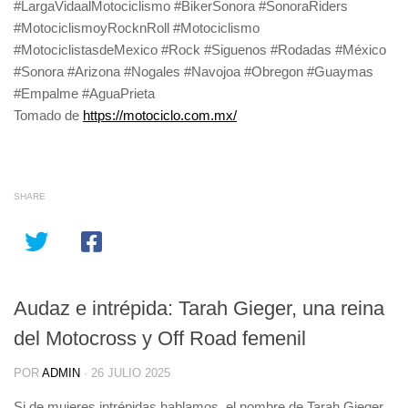
#LargaVidaalMotociclismo #BikerSonora #SonoraRiders
#MotociclismoyRocknRoll #Motociclismo
#MotociclistasdeMexico #Rock #Siguenos #Rodadas #México
#Sonora #Arizona #Nogales #Navojoa #Obregon #Guaymas
#Empalme #AguaPrieta
Tomado de
https://motociclo.com.mx/
SHARE
Audaz e intrépida: Tarah Gieger, una reina
del Motocross y Off Road femenil
POR
ADMIN
·
26 JULIO 2025
Si de mujeres intrépidas hablamos, el nombre de Tarah Gieger