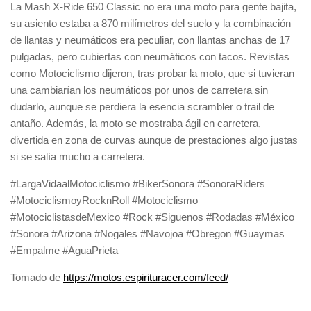
La Mash X-Ride 650 Classic no era una moto para gente bajita,
su asiento estaba a 870 milímetros del suelo y la combinación
de llantas y neumáticos era peculiar, con llantas anchas de 17
pulgadas, pero cubiertas con neumáticos con tacos. Revistas
como Motociclismo dijeron, tras probar la moto, que si tuvieran
una cambiarían los neumáticos por unos de carretera sin
dudarlo, aunque se perdiera la esencia scrambler o trail de
antaño. Además, la moto se mostraba ágil en carretera,
divertida en zona de curvas aunque de prestaciones algo justas
si se salía mucho a carretera.
#LargaVidaalMotociclismo #BikerSonora #SonoraRiders
#MotociclismoyRocknRoll #Motociclismo
#MotociclistasdeMexico #Rock #Siguenos #Rodadas #México
#Sonora #Arizona #Nogales #Navojoa #Obregon #Guaymas
#Empalme #AguaPrieta
Tomado de
https://motos.espirituracer.com/feed/