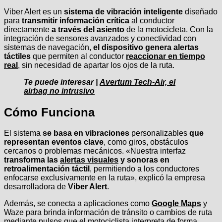
Viber Alert es un
sistema de vibración inteligente
diseñado
para
transmitir información crítica
al conductor
directamente
a través del asiento
de la motocicleta. Con la
integración de sensores avanzados y conectividad con
sistemas de navegación,
el dispositivo genera alertas
táctiles
que permiten al conductor
reaccionar en tiempo
real
, sin necesidad de apartar los ojos de la ruta.
Te puede interesar |
Avertum Tech-Air, el
airbag no intrusivo
Cómo Funciona
El sistema
se basa en vibraciones
personalizables
que
representan eventos clave
, como giros, obstáculos
cercanos o problemas mecánicos. «Nuestra interfaz
transforma las
alertas visuales
y sonoras en
retroalimentación táctil
, permitiendo a los conductores
enfocarse exclusivamente en la ruta», explicó la empresa
desarrolladora de
Viber Alert
.
Además, se conecta a aplicaciones como
Google Maps
y
Waze para brinda información de tránsito o cambios de ruta
mediante pulsos que el motociclista interpreta de forma