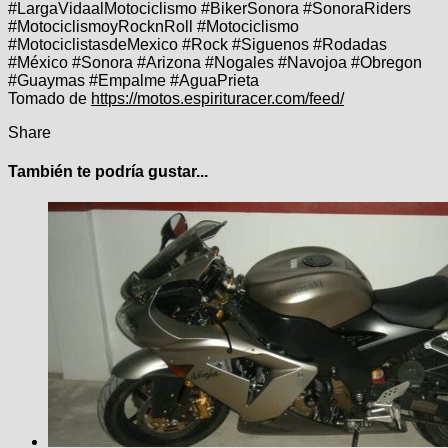
#LargaVidaalMotociclismo #BikerSonora #SonoraRiders
#MotociclismoyRocknRoll #Motociclismo
#MotociclistasdeMexico #Rock #Siguenos #Rodadas
#México #Sonora #Arizona #Nogales #Navojoa #Obregon
#Guaymas #Empalme #AguaPrieta
Tomado de
https://motos.espirituracer.com/feed/
Share
También te podría gustar...