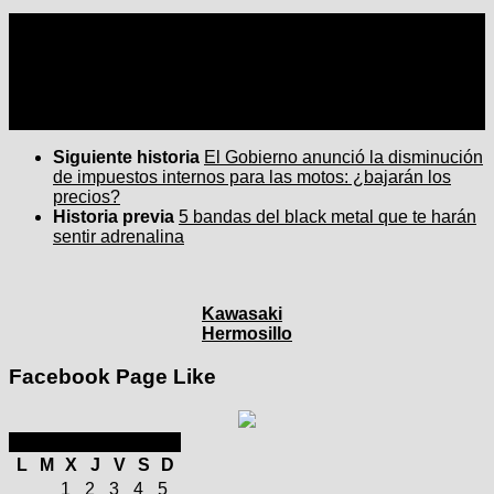
Seguir:
Siguiente historia
El Gobierno anunció la disminución
de impuestos internos para las motos: ¿bajarán los
precios?
Historia previa
5 bandas del black metal que te harán
sentir adrenalina
Kawasaki
Hermosillo
Facebook Page Like
enero 2025
L
M
X
J
V
S
D
1
2
3
4
5