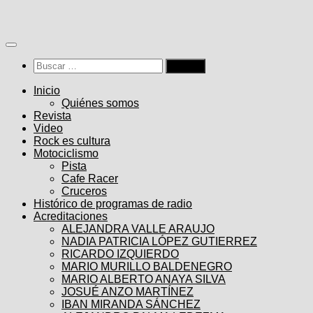
Saltar
al
contenido
Buscar:
Inicio
Quiénes somos
Revista
Video
Rock es cultura
Motociclismo
Pista
Cafe Racer
Cruceros
Histórico de programas de radio
Acreditaciones
ALEJANDRA VALLE ARAUJO
NADIA PATRICIA LÓPEZ GUTIERREZ
RICARDO IZQUIERDO
MARIO MURILLO BALDENEGRO
MARIO ALBERTO ANAYA SILVA
JOSUÉ ANZO MARTÍNEZ
IBAN MIRANDA SÁNCHEZ