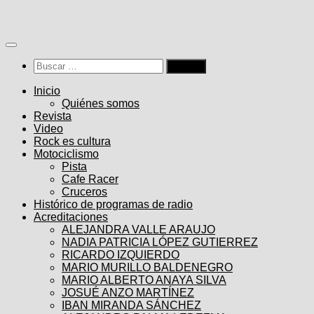
Saltar
al
contenido
Buscar:
Inicio
Quiénes somos
Revista
Video
Rock es cultura
Motociclismo
Pista
Cafe Racer
Cruceros
Histórico de programas de radio
Acreditaciones
ALEJANDRA VALLE ARAUJO
NADIA PATRICIA LÓPEZ GUTIERREZ
RICARDO IZQUIERDO
MARIO MURILLO BALDENEGRO
MARIO ALBERTO ANAYA SILVA
JOSUÉ ANZO MARTÍNEZ
IBAN MIRANDA SÁNCHEZ