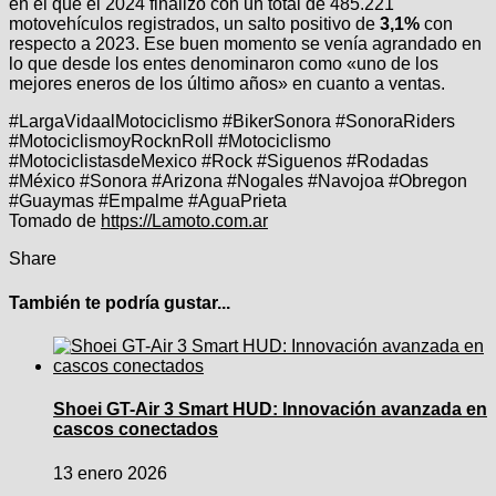
en el que el 2024 finalizó con un total de 485.221
motovehículos registrados, un salto positivo de
3,1%
con
respecto a 2023. Ese buen momento se venía agrandado en
lo que desde los entes denominaron como «uno de los
mejores eneros de los último años» en cuanto a ventas.
#LargaVidaalMotociclismo #BikerSonora #SonoraRiders
#MotociclismoyRocknRoll #Motociclismo
#MotociclistasdeMexico #Rock #Siguenos #Rodadas
#México #Sonora #Arizona #Nogales #Navojoa #Obregon
#Guaymas #Empalme #AguaPrieta
Tomado de
https://Lamoto.com.ar
Share
También te podría gustar...
Shoei GT-Air 3 Smart HUD: Innovación avanzada en
cascos conectados
13 enero 2026