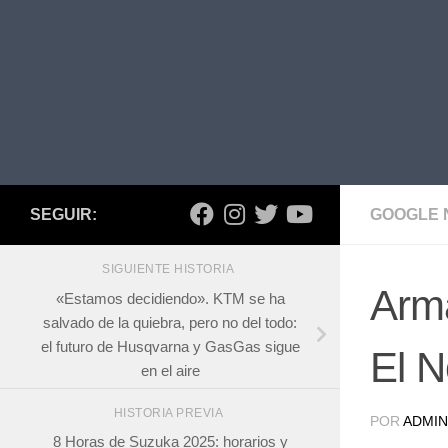
SEGUIR:
GOOGLE 
SIGUIENTE HISTORIA
Arma
«Estamos decidiendo». KTM se ha
salvado de la quiebra, pero no del todo:
el futuro de Husqvarna y GasGas sigue
El N
en el aire
HISTORIA PREVIA
POR
ADMIN
8 Horas de Suzuka 2025: horarios y