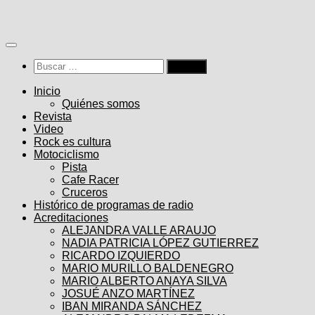
Saltar
al
contenido
Buscar:
Inicio
Quiénes somos
Revista
Video
Rock es cultura
Motociclismo
Pista
Cafe Racer
Cruceros
Histórico de programas de radio
Acreditaciones
ALEJANDRA VALLE ARAUJO
NADIA PATRICIA LÓPEZ GUTIERREZ
RICARDO IZQUIERDO
MARIO MURILLO BALDENEGRO
MARIO ALBERTO ANAYA SILVA
JOSUÉ ANZO MARTÍNEZ
IBAN MIRANDA SÁNCHEZ