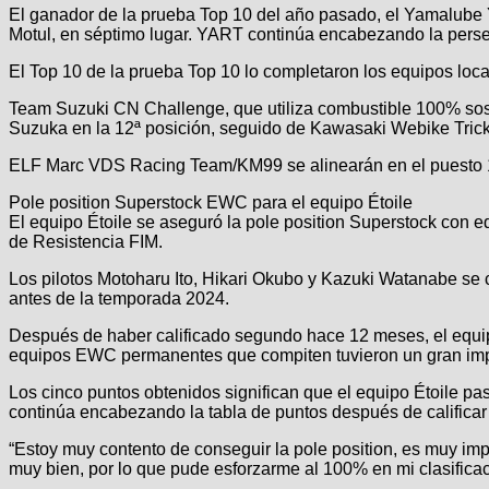
El ganador de la prueba Top 10 del año pasado, el Yamalub
Motul, en séptimo lugar. YART continúa encabezando la perse
El Top 10 de la prueba Top 10 lo completaron los equipos 
Team Suzuki CN Challenge, que utiliza combustible 100% sost
Suzuka en la 12ª posición, seguido de Kawasaki Webike Tric
ELF Marc VDS Racing Team/KM99 se alinearán en el puesto 1
Pole position Superstock EWC para el equipo Étoile
El equipo Étoile se aseguró la pole position Superstock con
de Resistencia FIM.
Los pilotos Motoharu Ito, Hikari Okubo y Kazuki Watanabe se
antes de la temporada 2024.
Después de haber calificado segundo hace 12 meses, el equip
equipos EWC permanentes que compiten tuvieron un gran im
Los cinco puntos obtenidos significan que el equipo Étoile p
continúa encabezando la tabla de puntos después de califica
“Estoy muy contento de conseguir la pole position, es muy i
muy bien, por lo que pude esforzarme al 100% en mi clasificac