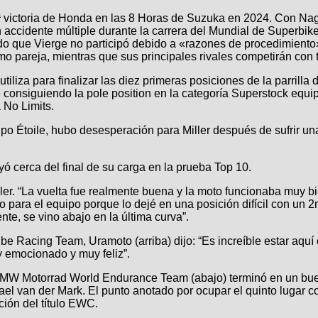
ª victoria de Honda en las 8 Horas de Suzuka en 2024. Con N
 accidente múltiple durante la carrera del Mundial de Superbik
ado que Vierge no participó debido a «razones de procedimient
o pareja, mientras que sus principales rivales competirán con t
liza para finalizar las diez primeras posiciones de la parrilla de
oile consiguiendo la pole position en la categoría Superstock e
No Limits.
uipo Étoile, hubo desesperación para Miller después de sufrir u
yó cerca del final de su carga en la prueba Top 10.
Miller. “La vuelta fue realmente buena y la moto funcionaba muy
o para el equipo porque lo dejé en una posición difícil con un 2
e, se vino abajo en la última curva”.
 Racing Team, Uramoto (arriba) dijo: “Es increíble estar aquí e
y emocionado y muy feliz”.
BMW Motorrad World Endurance Team (abajo) terminó en un buen
l van der Mark. El punto anotado por ocupar el quinto lugar
ción del título EWC.