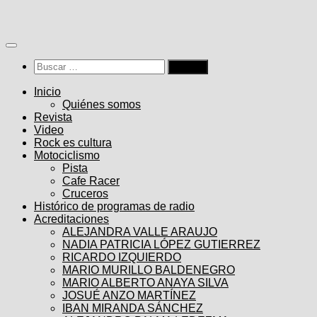
Saltar
al
contenido
Buscar:
Inicio
Quiénes somos
Revista
Video
Rock es cultura
Motociclismo
Pista
Cafe Racer
Cruceros
Histórico de programas de radio
Acreditaciones
ALEJANDRA VALLE ARAUJO
NADIA PATRICIA LÓPEZ GUTIERREZ
RICARDO IZQUIERDO
MARIO MURILLO BALDENEGRO
MARIO ALBERTO ANAYA SILVA
JOSUÉ ANZO MARTÍNEZ
IBAN MIRANDA SÁNCHEZ