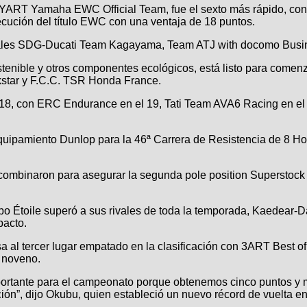
e YART Yamaha EWC Official Team, fue el sexto más rápido, 
cución del título EWC con una ventaja de 18 puntos.
locales SDG-Ducati Team Kagayama, Team ATJ with docomo Busi
enible y otros componentes ecológicos, está listo para comenz
kstar y F.C.C. TSR Honda France.
8, con ERC Endurance en el 19, Tati Team AVA6 Racing en el 
 equipamiento Dunlop para la 46ª Carrera de Resistencia de 8 
 combinaron para asegurar la segunda pole position Superstoc
o Étoile superó a sus rivales de toda la temporada, Kaedear-D
pacto.
asa al tercer lugar empatado en la clasificación con 3ART Best
r noveno.
mportante para el campeonato porque obtenemos cinco puntos y 
ión”, dijo Okubu, quien estableció un nuevo récord de vuelta en 