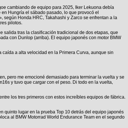
agoe cambiando de equipo para 2025, Iker Lekuona debía
e en Hungría el sábado pasado, lo que provocó el
o», según Honda HRC, Takahashi y Zarco se enfrentan a la
res pilotos.
 salida tras la clasificación tradicional de dos etapas, que
quipada con Dunlop (arriba). El equipo japonés con motor BMW
na caída a alta velocidad en la Primera Curva, aunque sin
 bien, pero me emocioné demasiado para terminar la vuelta y se
m16s y tuvo que cargar con el peso. Di todo en la vuelta,
ntre los tres primeros con estos increíbles equipos de fábrica.
 quinto lugar en la prueba Top 10 detrás del equipo japonés
 coloca al BMW Motorrad World Endurance Team en el segundo