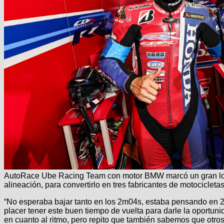
AutoRace Ube Racing Team con motor BMW marcó un gran logro
alineación, para convertirlo en tres fabricantes de motocicletas
“No esperaba bajar tanto en los 2m04s, estaba pensando en 2m
placer tener este buen tiempo de vuelta para darle la oportu
en cuanto al ritmo, pero repito que también sabemos que otros 