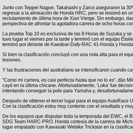
Junto con Teppei Nagoe, Takahashi y Zarco aseguraron la 30
regresar a la alineación de Honda HRC, pero se lesionó en un
reclutamiento de última hora de Xavi Vierge. Sin embargo, d
perspectiva de afrontar la agotadora carrera de ocho horas com
La prueba Top 10 es exclusiva de las 8 Horas de Suzuka y se uti
tuvo lugar el viernes por la tarde y terminó con el equipo Ét
terminó por delante de Kaedear-Dafy-RAC 41-Honda y Honda 
Si bien la clasificación concluyó con una nota alta para el eq
lesiones.
Y las frustraciones del australiano se intensificaron cuando ca
“Como mi carrera, es casi perfecta hasta que no lo es”, dijo 
cayó en la última chicane. Afortunadamente, ‘Loka’ fue decisiv
intentando conseguir la pole para Yamaha y, desafortunadament
Después de obtener el tercer lugar para el equipo AutoRace Ube
Con la clasificación estoy muy contento con el resultado y mu
De los equipos que disputan toda la temporada del EWC, el 
SDG Team HARC-PRO. Honda cortesía de la carrera de Michae
lugar empatado con Kawasaki Webike Trickstar en la clasifica