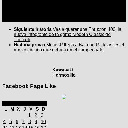
Siguiente historia
Vas a querer una Thruxton 400, la
nueva integrante de la gama Modern Classic de
Triumph
Historia previa
MotoGP llega a Balaton Park: así es el
nuevo circuito que debuta en el campeonato
Kawasaki
Hermosillo
Facebook Page Like
agosto 2025
L
M
X
J
V
S
D
1
2
3
4
5
6
7
8
9
10
11
12
13
14
15
16
17