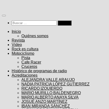
Saltar
al
contenido
Buscar:
Inicio
Quiénes somos
Revista
Video
Rock es cultura
Motociclismo
Pista
Cafe Racer
Cruceros
Histórico de programas de radio
Acreditaciones
ALEJANDRA VALLE ARAUJO
NADIA PATRICIA LÓPEZ GUTIERREZ
RICARDO IZQUIERDO
MARIO MURILLO BALDENEGRO
MARIO ALBERTO ANAYA SILVA
JOSUÉ ANZO MARTÍNEZ
IBAN MIRANDA SÁNCHEZ