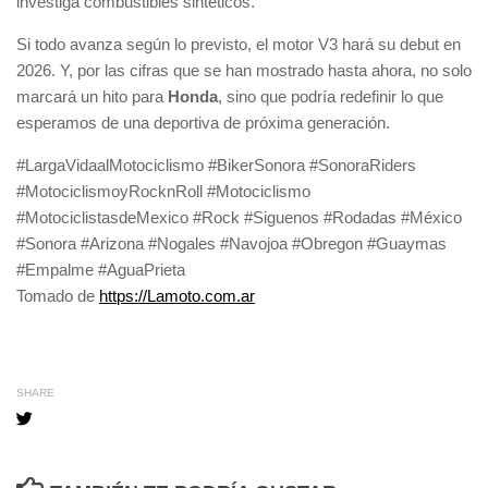
investiga combustibles sintéticos.
Si todo avanza según lo previsto, el motor V3 hará su debut en
2026. Y, por las cifras que se han mostrado hasta ahora, no solo
marcará un hito para
Honda
, sino que podría redefinir lo que
esperamos de una deportiva de próxima generación.
#LargaVidaalMotociclismo #BikerSonora #SonoraRiders
#MotociclismoyRocknRoll #Motociclismo
#MotociclistasdeMexico #Rock #Siguenos #Rodadas #México
#Sonora #Arizona #Nogales #Navojoa #Obregon #Guaymas
#Empalme #AguaPrieta
Tomado de
https://Lamoto.com.ar
SHARE