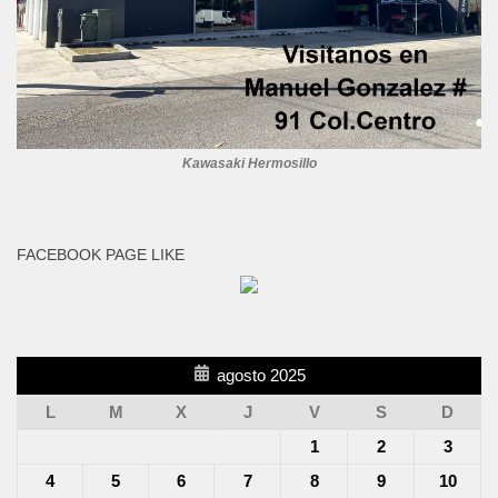
Kawasaki Hermosillo
FACEBOOK PAGE LIKE
agosto 2025
L
M
X
J
V
S
D
1
2
3
4
5
6
7
8
9
10