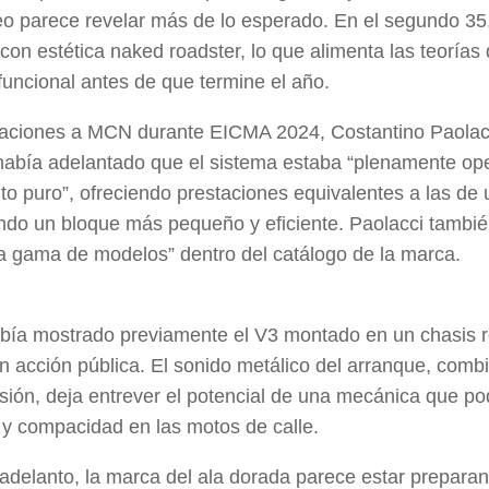
eo parece revelar más de lo esperado. En el segundo 35,
con estética naked roadster, lo que alimenta las teoría
 funcional antes de que termine el año.
aciones a MCN durante EICMA 2024, Costantino Paolacc
a había adelantado que el sistema estaba “plenamente ope
to puro”, ofreciendo prestaciones equivalentes a las de 
do un bloque más pequeño y eficiente. Paolacci tambié
 gama de modelos” dentro del catálogo de la marca.
ía mostrado previamente el V3 montado en un chasis ro
en acción pública. El sonido metálico del arranque, comb
sión, deja entrever el potencial de una mecánica que podrí
a y compacidad en las motos de calle.
adelanto, la marca del ala dorada parece estar preparan