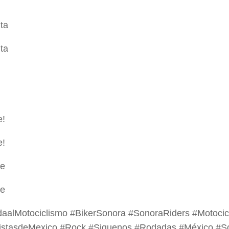
ta
ta
e!
e!
te
te
daalMotociclismo #BikerSonora #SonoraRiders #Motocic
listasdeMexico #Rock #Siguenos #Rodadas #México #S