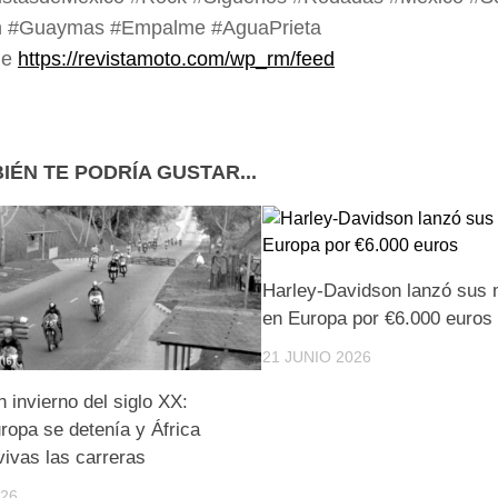
 #Guaymas #Empalme #AguaPrieta
de
https://revistamoto.com/wp_rm/feed
IÉN TE PODRÍA GUSTAR...
Harley-Davidson lanzó sus 
en Europa por €6.000 euros
21 JUNIO 2026
invierno del siglo XX:
ropa se detenía y África
ivas las carreras
026