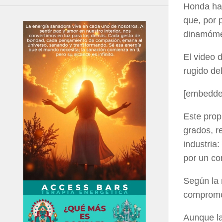
Honda ha 
que, por 
dinamóme
El video 
rugido del
[embedde
Este prop
grados, r
industria
por un co
Según la 
compromet
Aunque la