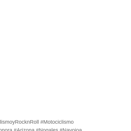
lismoyRocknRoll #Motociclismo
onora #Arizona #Nogales #Navojoa