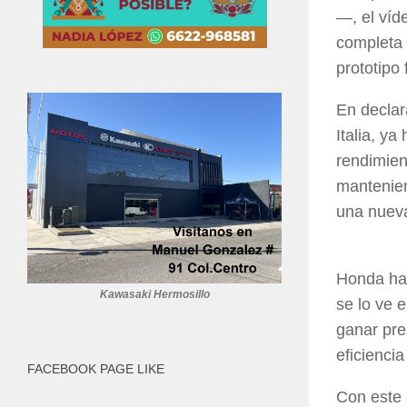
—, el víd
completa 
prototipo
En declar
Italia, y
rendimien
mantenien
una nueva
Honda hab
Kawasaki Hermosillo
se lo ve 
ganar pre
eficienci
FACEBOOK PAGE LIKE
Con este 