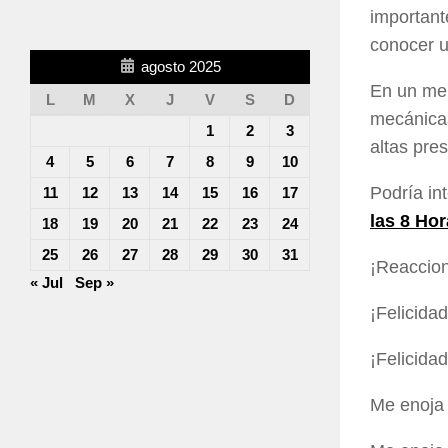
important
conocer u
agosto 2025
En un mer
L
M
X
J
V
S
D
mecánicas
1
2
3
altas pre
4
5
6
7
8
9
10
Podría in
11
12
13
14
15
16
17
las 8 Ho
18
19
20
21
22
23
24
25
26
27
28
29
30
31
¡Reaccion
« Jul
Sep »
¡Felicida
¡Felicida
Me enoja