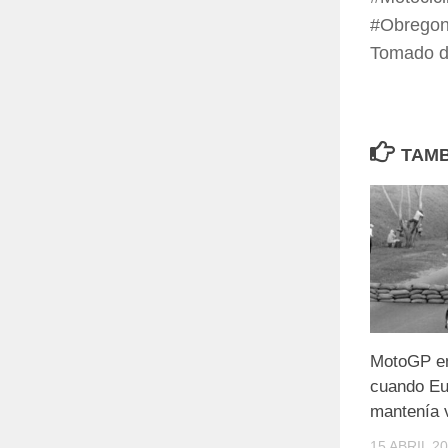
#Obregon
Tomado 
TAMB
MotoGP en 
cuando Eu
mantenía v
15 ABRIL 2