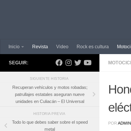
Inicio
Revista
Video
Rock es cultura
Motoci
SEGUIR:
MOTOCIC
SIGUIENTE HISTORIA
Hond
Recuperan vehículos y motos robadas;
patrullajes estatales aseguran nueve
unidades en Culiacán – El Universal
eléc
HISTORIA PREVIA
Todo lo que debes saber sobre el speed
POR
ADMIN
metal