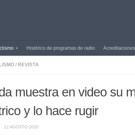
clismo
Histórico de programas de radio
Acreditacione
LISMO
/
REVISTA
a muestra en video su m
trico y lo hace rugir
·
12 AGOSTO 2025