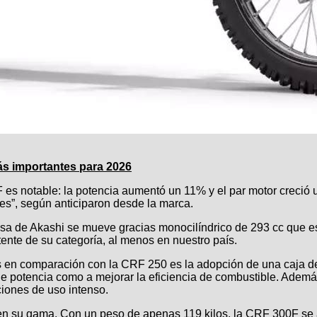
ás importantes para 2026
F es notable: la potencia aumentó un 11% y el par motor creció
es”, según anticiparon desde la marca.
sa de Akashi se mueve gracias monocilíndrico de 293 cc que es,
nte de su categoría, al menos en nuestro país.
os en comparación con la CRF 250 es la adopción de una caja d
 de potencia como a mejorar la eficiencia de combustible. Además
ciones de uso intenso.
o en su gama. Con un peso de apenas 119 kilos, la CRF 300F se