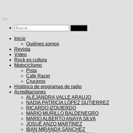
Saltar
al
contenido
Buscar:
Inicio
Quiénes somos
Revista
Video
Rock es cultura
Motociclismo
Pista
Cafe Racer
Cruceros
Histórico de programas de radio
Acreditaciones
ALEJANDRA VALLE ARAUJO
NADIA PATRICIA LÓPEZ GUTIERREZ
RICARDO IZQUIERDO
MARIO MURILLO BALDENEGRO
MARIO ALBERTO ANAYA SILVA
JOSUÉ ANZO MARTÍNEZ
IBAN MIRANDA SÁNCHEZ