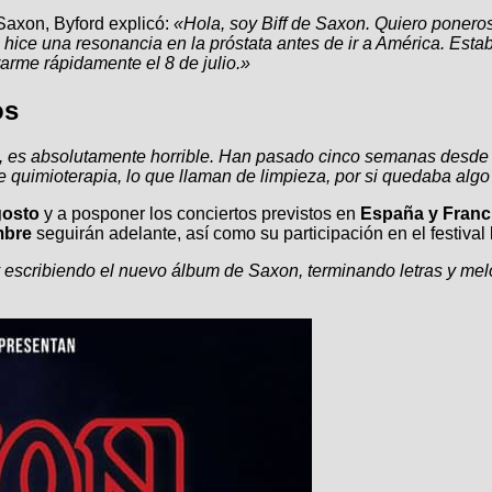
Saxon, Byford explicó:
«Hola, soy Biff de Saxon. Quiero ponero
ice una resonancia en la próstata antes de ir a América. Esta
arme rápidamente el 8 de julio.»
os
, es absolutamente horrible. Han pasado cinco semanas desde l
e quimioterapia, lo que llaman de limpieza, por si quedaba algo
gosto
y a posponer los conciertos previstos en
España y Franc
mbre
seguirán adelante, así como su participación en el festival
escribiendo el nuevo álbum de Saxon, terminando letras y melod