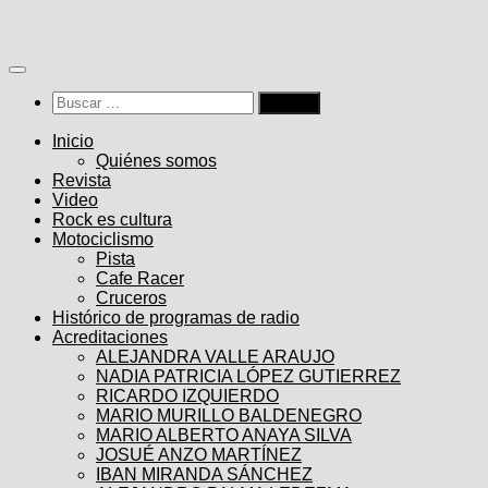
Saltar
al
contenido
Buscar:
Inicio
Quiénes somos
Revista
Video
Rock es cultura
Motociclismo
Pista
Cafe Racer
Cruceros
Histórico de programas de radio
Acreditaciones
ALEJANDRA VALLE ARAUJO
NADIA PATRICIA LÓPEZ GUTIERREZ
RICARDO IZQUIERDO
MARIO MURILLO BALDENEGRO
MARIO ALBERTO ANAYA SILVA
JOSUÉ ANZO MARTÍNEZ
IBAN MIRANDA SÁNCHEZ