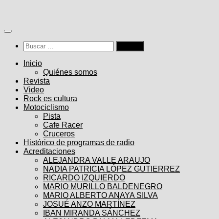
Saltar
al
contenido
Buscar:
Inicio
Quiénes somos
Revista
Video
Rock es cultura
Motociclismo
Pista
Cafe Racer
Cruceros
Histórico de programas de radio
Acreditaciones
ALEJANDRA VALLE ARAUJO
NADIA PATRICIA LÓPEZ GUTIERREZ
RICARDO IZQUIERDO
MARIO MURILLO BALDENEGRO
MARIO ALBERTO ANAYA SILVA
JOSUÉ ANZO MARTÍNEZ
IBAN MIRANDA SÁNCHEZ