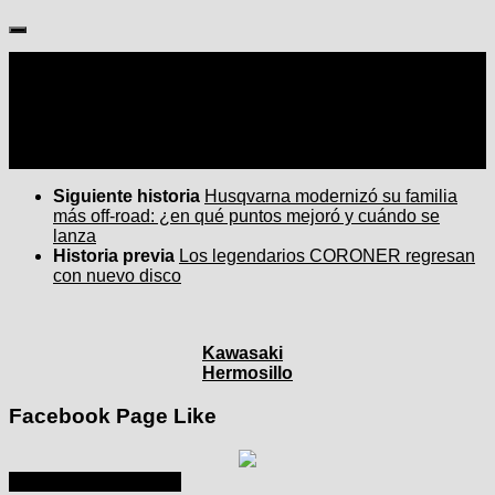
Seguir:
Siguiente historia
Husqvarna modernizó su familia
más off-road: ¿en qué puntos mejoró y cuándo se
lanza
Historia previa
Los legendarios CORONER regresan
con nuevo disco
Kawasaki
Hermosillo
Facebook Page Like
agosto 2025