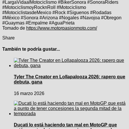
#LargaVidaalMotociclismo #BikerSonora #SonoraRiders
#MotociclismoyRocknRoll #Motociclismo
#MotociclistasdeMexico #Rock #Siguenos #Rodadas
#México #Sonora #Arizona #Nogales #Navojoa #Obregon
#Guaymas #Empalme #AguaPrieta
Tomado de
https://www.motorpasionmoto.com/
Share
También te podría gustar...
Tyler The Creator en Lollapalooza 2026: rapero que
debuta, gana
16 marzo 2026
Ducati lo está haciendo tan mal en MotoGP que