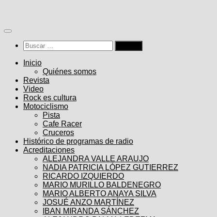
Saltar
al
contenido
Buscar:
Inicio
Quiénes somos
Revista
Video
Rock es cultura
Motociclismo
Pista
Cafe Racer
Cruceros
Histórico de programas de radio
Acreditaciones
ALEJANDRA VALLE ARAUJO
NADIA PATRICIA LÓPEZ GUTIERREZ
RICARDO IZQUIERDO
MARIO MURILLO BALDENEGRO
MARIO ALBERTO ANAYA SILVA
JOSUÉ ANZO MARTÍNEZ
IBAN MIRANDA SÁNCHEZ