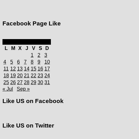
Facebook Page Like
agosto 2025
L
M
X
J
V
S
D
1
2
3
4
5
6
7
8
9
10
11
12
13
14
15
16
17
18
19
20
21
22
23
24
25
26
27
28
29
30
31
« Jul
Sep »
Like US on Facebook
Like US on Twitter