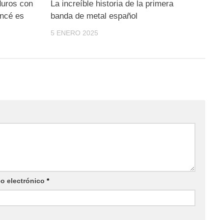
duros con
La increíble historia de la primera
oncé es
banda de metal español
5 ENERO 2025
eo electrónico
*