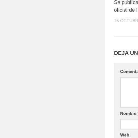
Se publíca
oficial d
15 OCTUBR
DEJA U
Coment
Nombre
Web