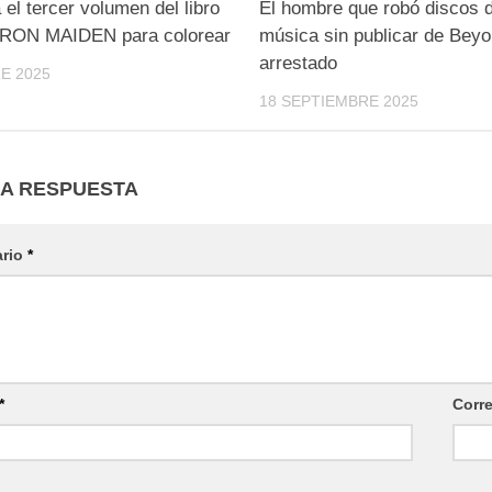
 el tercer volumen del libro
El hombre que robó discos 
e IRON MAIDEN para colorear
música sin publicar de Bey
arrestado
E 2025
18 SEPTIEMBRE 2025
NA RESPUESTA
ario
*
*
Corr