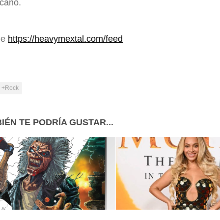
cano.
de
https://heavymextal.com/feed
+Rock
IÉN TE PODRÍA GUSTAR...