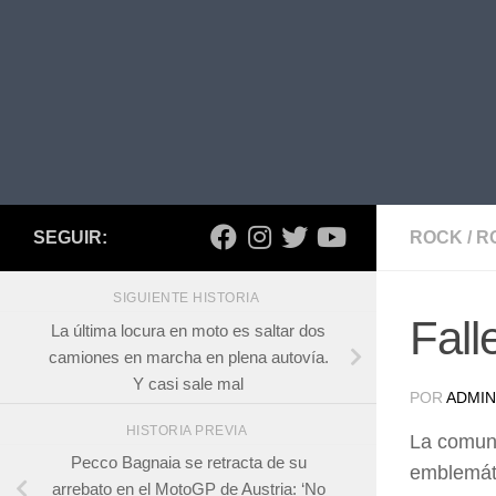
SEGUIR:
ROCK
/
R
SIGUIENTE HISTORIA
Fall
La última locura en moto es saltar dos
camiones en marcha en plena autovía.
Y casi sale mal
POR
ADMIN
HISTORIA PREVIA
La comuni
Pecco Bagnaia se retracta de su
emblemáti
arrebato en el MotoGP de Austria: ‘No