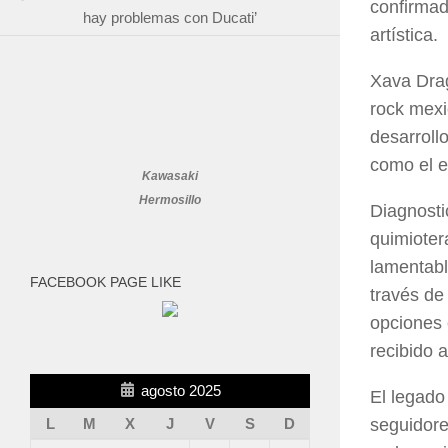
confirmad
hay problemas con Ducati’
artística.
Xava Drag
rock mexi
desarroll
como el e
Kawasaki
Hermosillo
Diagnosti
quimioter
lamentabl
FACEBOOK PAGE LIKE
través de
opciones 
recibido a
agosto 2025
El legado
seguidore
L
M
X
J
V
S
D