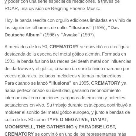
y poder con una serie especial de reediciones, a través de
ROAR, una división de Reigning Phoenix Music.
Hoy, la banda reedita con orgullo ediciones limitadas en vinilo de
los siguientes álbumes de culto:
“Illusions”
(1995),
“Das
Deutsche Album”
(1996) y
“Awake” (
1997).
A mediados de los 90,
CREMATORY
se convirtió en una figura
destacada de la escena del metal gótico alemán. Formada en
1991, la banda fusionó las raíces del death metal con influencias
del darkwave y el gótico, creando un sonido único marcado por
voces guturales, teclados melódicos y temas melancólicos.
Para cuando se lanzó
“Illusions”
en 1995,
CREMATORY
ya
había perfeccionado su identidad, ganando reconocimiento
internacional con canciones cargadas de emoción y potentes
actuaciones en vivo. Su trabajo durante esta época contribuyó a
moldear el sonido del metal gótico europeo, y junto a bandas de
culto de los 90 como
TYPE O NEGATIVE, TIAMAT,
MOONSPELL, THE GATHERING y PARADISE LOST,
CREMATORY
se convirtió en uno de los representantes más