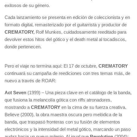
exitosos de su género.
Cada lanzamiento se presenta en edición de coleccionista y en
formato digital, remasterizado por el guitarrista y productor de
CREMATORY,
Rolf Munkes, cuidadosamente reeditado para
devolver estos hitos del gótico y el death metal al tocadiscos,
donde pertenecen.
Pero el viaje no termina aquí: El 17 de octubre,
CREMATORY
continuará su campaña de reediciones con tres temas más, de
nuevo a través de ROAR:
Act Seven
(1999) – Una pieza clave en el catálogo de la banda,
que fusiona la melancolía gótica con riffs atronadores,
mostrando a
CREMATORY
en la cima de su fuerza creativa.
Believe (2000), la obra maestra oscura pero melódica de la
banda, que traspasó fronteras con su fusión de elementos
electrónicos y la intensidad del metal gótico, marcando un paso
audaz hacia un nuevo milenio. Al igual que
Revolution
(2004):