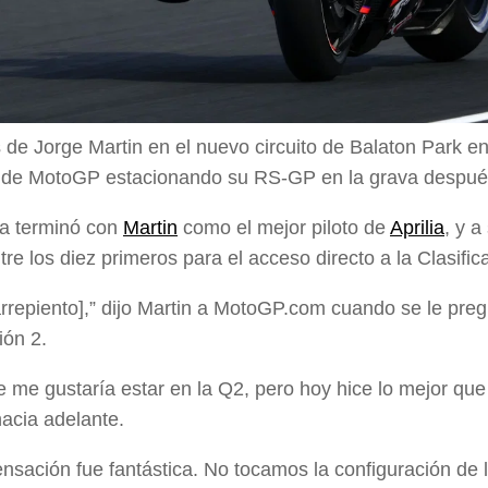
s de Jorge Martin en el nuevo circuito de Balaton Park 
e MotoGP estacionando su RS-GP en la grava después d
ía terminó con
Martin
como el mejor piloto de
Aprilia
, y 
re los diez primeros para el acceso directo a la Clasific
rrepiento],” dijo Martin a MotoGP.com cuando se le preg
ión 2.
e me gustaría estar en la Q2, pero hoy hice lo mejor 
acia adelante.
ensación fue fantástica. No tocamos la configuración d