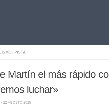
LISMO
/
PISTA
e Martín el más rápido con
remos luchar»
·
22 AGOSTO 2025