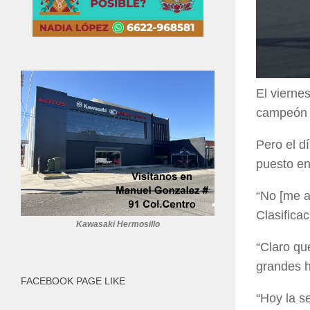
El vierne
campeón d
Pero el d
puesto ent
“No [me a
Clasificac
Kawasaki Hermosillo
“Claro qu
grandes h
FACEBOOK PAGE LIKE
“Hoy la s