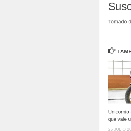
Susc
Tomado 
TAMB
Unicornio 
que vale 
25 JULIO 2