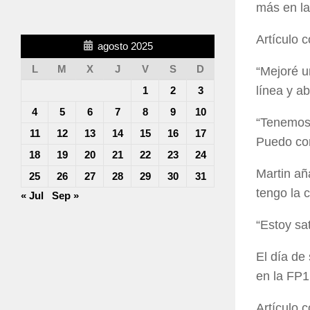
más en la
Artículo 
agosto 2025
L
M
X
J
V
S
D
“Mejoré u
línea y ab
1
2
3
4
5
6
7
8
9
10
“Tenemos 
11
12
13
14
15
16
17
Puedo con
18
19
20
21
22
23
24
Martin añ
25
26
27
28
29
30
31
tengo la 
« Jul
Sep »
“Estoy sa
El día d
en la FP1
Artículo 