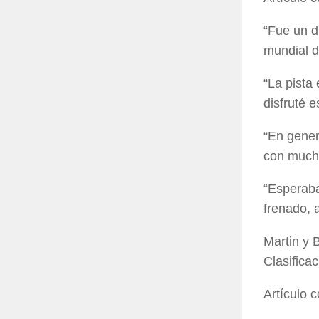
“Fue un d
mundial d
“La pista
disfruté e
“En gener
con muchas
“Esperaba
frenado, 
Martin y 
Clasifica
Artículo 