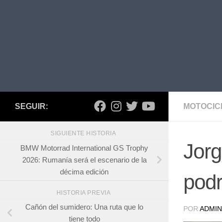
SEGUIR:
MOTOCIC
SIGUIENTE HISTORIA
Jorg
BMW Motorrad International GS Trophy
2026: Rumanía será el escenario de la
décima edición
pod
HISTORIA PREVIA
Cañón del sumidero: Una ruta que lo
POR
ADMIN
tiene todo