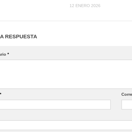
12 ENERO 2026
NA RESPUESTA
ario
*
*
Corr