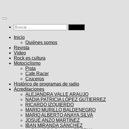
Saltar
al
contenido
Buscar:
Inicio
Quiénes somos
Revista
Video
Rock es cultura
Motociclismo
Pista
Cafe Racer
Cruceros
Histórico de programas de radio
Acreditaciones
ALEJANDRA VALLE ARAUJO
NADIA PATRICIA LÓPEZ GUTIERREZ
RICARDO IZQUIERDO
MARIO MURILLO BALDENEGRO
MARIO ALBERTO ANAYA SILVA
JOSUÉ ANZO MARTÍNEZ
IBAN MIRANDA SÁNCHEZ