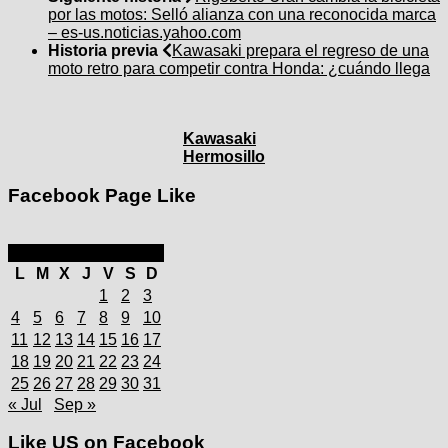
por las motos: Selló alianza con una reconocida marca
– es-us.noticias.yahoo.com
Historia previa
Kawasaki prepara el regreso de una
moto retro para competir contra Honda: ¿cuándo llega
Kawasaki
Hermosillo
Facebook Page Like
agosto 2025
L
M
X
J
V
S
D
1
2
3
4
5
6
7
8
9
10
11
12
13
14
15
16
17
18
19
20
21
22
23
24
25
26
27
28
29
30
31
« Jul
Sep »
Like US on Facebook