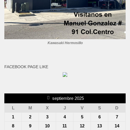
Kawasaki Hermosillo
FACEBOOK PAGE LIKE
septiembre 2025
L
M
X
J
V
S
D
1
2
3
4
5
6
7
8
9
10
11
12
13
14