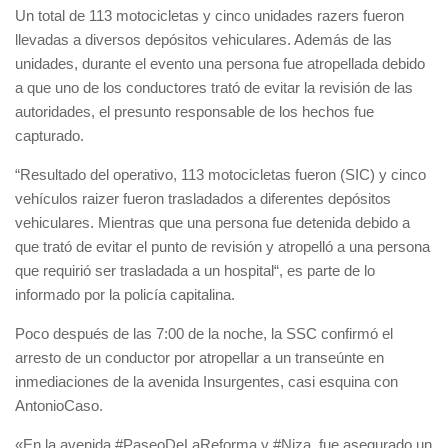
Un total de
113 motocicletas
y
cinco
unidades
razers
fueron
llevadas a diversos depósitos vehiculares. Además de las
unidades, durante el evento
una persona
fue
atropellada
debido
a que uno de los conductores trató de
evitar
la
revisión
de las
autoridades, el presunto responsable de los hechos fue
capturado.
“Resultado del operativo, 113 motocicletas fueron (SIC) y cinco
vehículos raizer fueron trasladados a diferentes depósitos
vehiculares. Mientras que una persona fue detenida debido a
que trató de evitar el punto de revisión y atropelló a una persona
que requirió ser
trasladada a un hospital
“, es parte de lo
informado por la policía capitalina.
Poco después de las 7:00 de la noche, la SSC confirmó el
arresto
de un
conductor
por atropellar a un transeúnte en
inmediaciones de la avenida Insurgentes, casi esquina con
AntonioCaso.
«En la avenida #PaseoDeLaReforma y #Niza, fue asegurado un