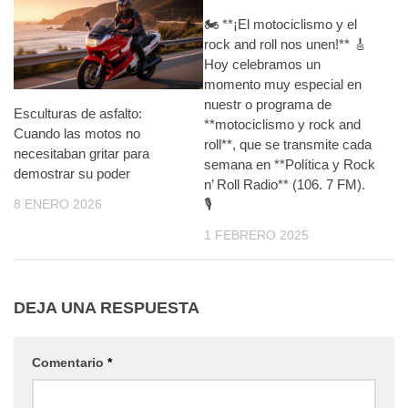
🏍️ **¡El motociclismo y el
rock and roll nos unen!** 🎸
Hoy celebramos un
momento muy especial en
nuestr o programa de
Esculturas de asfalto:
**motociclismo y rock and
Cuando las motos no
roll**, que se transmite cada
necesitaban gritar para
semana en **Política y Rock
demostrar su poder
n’ Roll Radio** (106. 7 FM).
8 ENERO 2026
🎙️
1 FEBRERO 2025
DEJA UNA RESPUESTA
Comentario
*