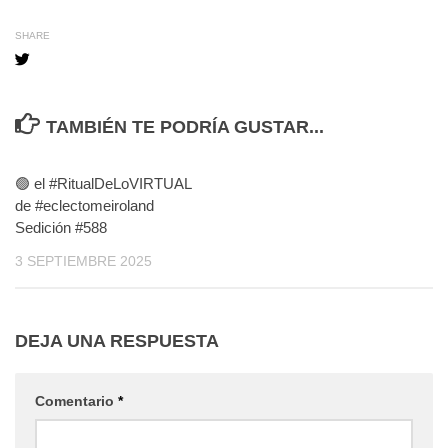
SHARE
TAMBIÉN TE PODRÍA GUSTAR...
🟢 el #RitualDeLoVIRTUAL
de #eclectomeiroland
Sedición #588
3 SEPTIEMBRE 2025
DEJA UNA RESPUESTA
Comentario
*