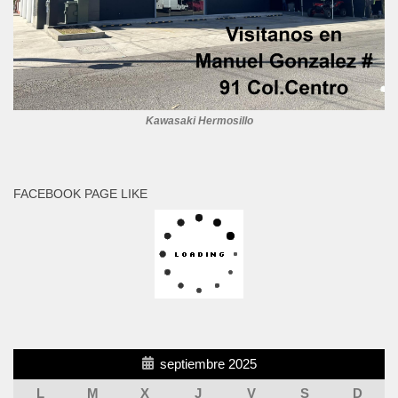
Kawasaki Hermosillo
FACEBOOK PAGE LIKE
septiembre 2025
L
M
X
J
V
S
D