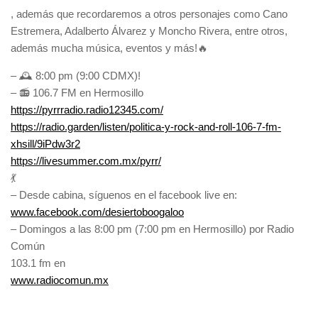
, además que recordaremos a otros personajes como Cano
Estremera, Adalberto Álvarez y Moncho Rivera, entre otros,
además mucha música, eventos y más!🔥
– 🕰 8:00 pm (9:00 CDMX)!
– 📻 106.7 FM en Hermosillo
https://pyrrradio.radio12345.com/
https://radio.garden/listen/politica-y-rock-and-roll-106-7-fm-
xhsill/9iPdw3r2
https://livesummer.com.mx/pyrr/
💃
– Desde cabina, síguenos en el facebook live en:
www.facebook.com/desiertoboogaloo
– Domingos a las 8:00 pm (7:00 pm en Hermosillo) por Radio
Común
103.1 fm en
www.radiocomun.mx