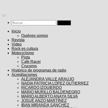
Saltar
al
contenido
Buscar:
Inicio
Quiénes somos
Revista
Video
Rock es cultura
Motociclismo
Pista
Cafe Racer
Cruceros
Histórico de programas de radio
Acreditaciones
ALEJANDRA VALLE ARAUJO
NADIA PATRICIA LÓPEZ GUTIERREZ
RICARDO IZQUIERDO
MARIO MURILLO BALDENEGRO
MARIO ALBERTO ANAYA SILVA
JOSUÉ ANZO MARTÍNEZ
IBAN MIRANDA SÁNCHEZ