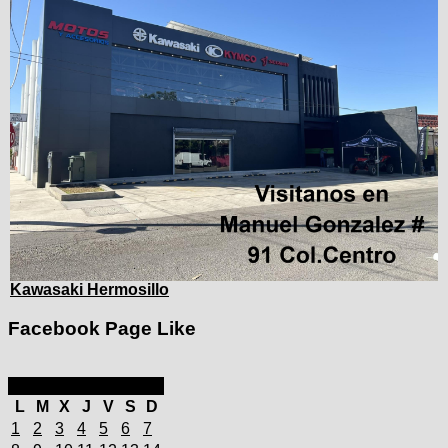
Kawasaki Hermosillo
Facebook Page Like
septiembre 2025
L
M
X
J
V
S
D
1
2
3
4
5
6
7