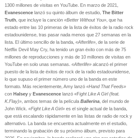
1300 millones de visitas en YouTube. En marzo de 2021,
Evanescence
lanzó su quinto álbum de estudio,
The Bitter
Truth
, que incluye la canción
«Better Without You»
, que ha
estado entre las 10 primeras de la lista de éxitos de la radio rock
estadounidense, tras pasar nada menos que 27 semanas en la
lista. El último sencillo de la banda,
«Afterlife»
, de la serie de
Netflix Devil May Cry, ha tenido un gran éxito con más de 75
millones de reproducciones y más de 10 millones de visitas en
YouTube en solo unas semanas.
«Afterlife»
alcanzó el primer
puesto de la lista de éxitos de rock de la radio estadounidense,
lo que supuso el primer número uno de la banda en este
formato. Más recientemente, Amy lanzó
«Hand That Feeds»
con
Halsey
y
Evanescence
lanzó «F
ight Like A Girl (feat.
K.Flay)»
, ambos temas de la película
Ballerina
, del mundo de
John Wick.
«Fight Like A Girl»
es el single actual de la banda,
que está escalando rápidamente en las listas de radio de rock y
alternativo. La banda se encuentra actualmente en el estudio,
terminando la grabación de su próximo álbum, previsto para