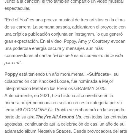
Junto a la canción, el trío también compartió un video musical
espectacular.
“End of You” es una proeza musical de tres artistas en la cima
de su carrera. La semana pasada, adelantaron el proyecto con
una críptica publicación conjunta en Instagram, lo que generó
gran expectación. En el video, Poppy, Amy y Courtney evocan
una poderosa energía oscura y mensajes aún más
conmovedores al cantar
“El fin de ti es el comienzo de la vida
para mí”.
Poppy
está teniendo un año monumental.
«Suffocate»
, su
colaboración con Knocked Loose, fue nominada a Mejor
Interpretación Metal en los Premios GRAMMY 2025.
Anteriormente, en 2021, hizo historia al convertirse en la
primera mujer nominada en solitario en esta categoría por su
tema «
BLOODMONEY»
. Pronto se embarcará en la segunda
parte de su gira
They’re All Around Us
, con todas las entradas
agotadas, continuando así la celebración de casi un año de su
aclamado álbum Negative Spaces. Desde provocadora del arte