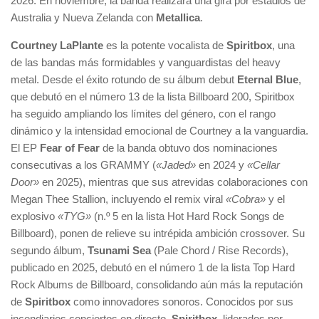
2026. En noviembre, la banda realizará una gira por estadios de
Australia y Nueva Zelanda con
Metallica
.
Courtney LaPlante
es la potente vocalista de
Spiritbox
, una
de las bandas más formidables y vanguardistas del heavy
metal. Desde el éxito rotundo de su álbum debut
Eternal Blue
,
que debutó en el número 13 de la lista Billboard 200, Spiritbox
ha seguido ampliando los límites del género, con el rango
dinámico y la intensidad emocional de Courtney a la vanguardia.
El EP
Fear of Fear
de la banda obtuvo dos nominaciones
consecutivas a los GRAMMY (
«Jaded»
en 2024 y
«Cellar
Door»
en 2025), mientras que sus atrevidas colaboraciones con
Megan Thee Stallion, incluyendo el remix viral
«Cobra»
y el
explosivo
«TYG»
(n.º 5 en la lista Hot Hard Rock Songs de
Billboard), ponen de relieve su intrépida ambición crossover. Su
segundo álbum,
Tsunami Sea
(Pale Chord / Rise Records),
publicado en 2025, debutó en el número 1 de la lista Top Hard
Rock Albums de Billboard, consolidando aún más la reputación
de
Spiritbox
como innovadores sonoros. Conocidos por sus
incendiarios conciertos en directo,
Spiritbox
, liderados por