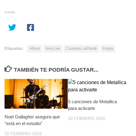
SHARE
Etiquetas:
+Rock
Amy Lee
Courtney LaPlante
Poppy
TAMBIÉN TE PODRÍA GUSTAR...
5 canciones de Metallica
para activarte
Noel Gallagher asegura que
18 FEBRERO 2025
“está en el estudio”
10 FEBRERO 2026