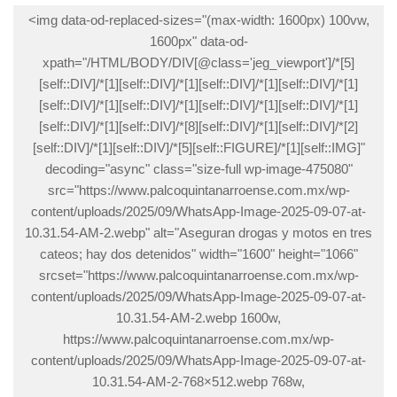
<img data-od-replaced-sizes="(max-width: 1600px) 100vw,
1600px" data-od-
xpath="/HTML/BODY/DIV[@class='jeg_viewport']/*[5]
[self::DIV]/*[1][self::DIV]/*[1][self::DIV]/*[1][self::DIV]/*[1]
[self::DIV]/*[1][self::DIV]/*[1][self::DIV]/*[1][self::DIV]/*[1]
[self::DIV]/*[1][self::DIV]/*[8][self::DIV]/*[1][self::DIV]/*[2]
[self::DIV]/*[1][self::DIV]/*[5][self::FIGURE]/*[1][self::IMG]"
decoding="async" class="size-full wp-image-475080"
src="https://www.palcoquintanarroense.com.mx/wp-
content/uploads/2025/09/WhatsApp-Image-2025-09-07-at-
10.31.54-AM-2.webp" alt="Aseguran drogas y motos en tres
cateos; hay dos detenidos" width="1600" height="1066"
srcset="https://www.palcoquintanarroense.com.mx/wp-
content/uploads/2025/09/WhatsApp-Image-2025-09-07-at-
10.31.54-AM-2.webp 1600w,
https://www.palcoquintanarroense.com.mx/wp-
content/uploads/2025/09/WhatsApp-Image-2025-09-07-at-
10.31.54-AM-2-768×512.webp 768w,