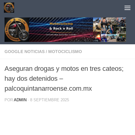
Saltar al contenido
GOOGLE NOTICIAS
/
MOTOCICLISMO
Aseguran drogas y motos en tres cateos;
hay dos detenidos –
palcoquintanarroense.com.mx
POR
ADMIN
·
8 SEPTIEMBRE 2025