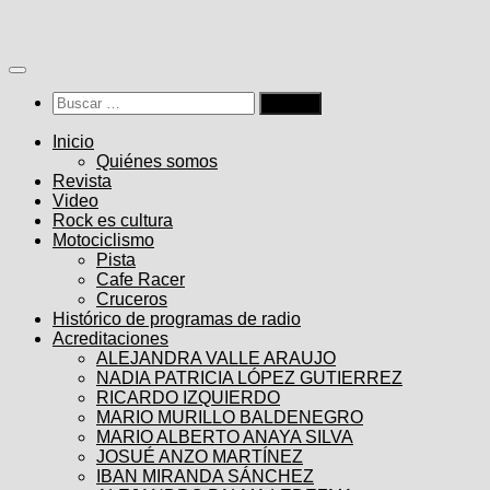
Saltar
al
contenido
Buscar:
Inicio
Quiénes somos
Revista
Video
Rock es cultura
Motociclismo
Pista
Cafe Racer
Cruceros
Histórico de programas de radio
Acreditaciones
ALEJANDRA VALLE ARAUJO
NADIA PATRICIA LÓPEZ GUTIERREZ
RICARDO IZQUIERDO
MARIO MURILLO BALDENEGRO
MARIO ALBERTO ANAYA SILVA
JOSUÉ ANZO MARTÍNEZ
IBAN MIRANDA SÁNCHEZ