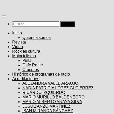
Saltar
al
contenido
Buscar:
Inicio
Quiénes somos
Revista
Video
Rock es cultura
Motociclismo
Pista
Cafe Racer
Cruceros
Histórico de programas de radio
Acreditaciones
ALEJANDRA VALLE ARAUJO
NADIA PATRICIA LÓPEZ GUTIERREZ
RICARDO IZQUIERDO
MARIO MURILLO BALDENEGRO
MARIO ALBERTO ANAYA SILVA
JOSUÉ ANZO MARTÍNEZ
IBAN MIRANDA SÁNCHEZ