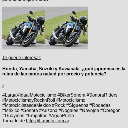
Te puede interesar:
Honda, Yamaha, Suzuki y Kawasaki: ¿qué japonesa es la
reina de las motos naked por precio y potencia?
›
#LargaVidaalMotociclismo #BikerSonora #SonoraRiders
#MotociclismoyRocknRoll #Motociclismo
#MotociclistasdeMexico #Rock #Siguenos #Rodadas
#México #Sonora #Arizona #Nogales #Navojoa #Obregon
#Guaymas #Empalme #AguaPrieta
Tomado de
https://Lamoto.com.ar