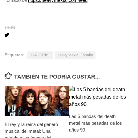
Tomado de
https://heavymextal.com/feed
SHARE
Etiquetas:
DARKTRIBE
Heavy Mextal España
TAMBIÉN TE PODRÍA GUSTAR...
Las 5 bandas del death
metal más pesadas de los
El rey y la reina del género
años 90
musical del metal: Una
mirada a los íconos del