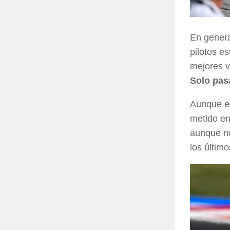
En genera
pilotos e
mejores v
Solo pasa
Aunque en
metido en
aunque no
los últim