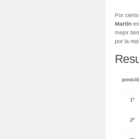
Por cierto
Martín
en
mejor tie
por la re
Resu
posici
1º
2º