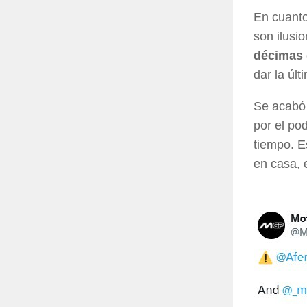
En cuanto
son ilusi
décimas 
dar la úl
Se acabó 
por el po
tiempo. E
en casa, e