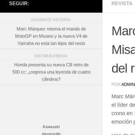
SEGUIR:
REVISTA
SIGUIENTE HISTORIA
Mar
Marc Márquez retoma el mando de
MotoGP en Misano y la nueva V4 de
Yamaha no está tan lejos del resto
Misa
HISTORIA PREVIA
del 
Honda presenta su nueva CB retro de
500 cc: ¿regresa una leyenda de cuatro
cilindros?
POR
ADMIN
Marc Márq
el líder d
crono en
emoción po
Kawasaki
Hermosillo