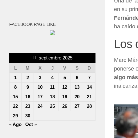
Una de la
en su pri
Fernández
FACEBOOK PAGE LIKE
ha caído 
Los 
septiembre 2025
Marc Márq
L
M
X
J
V
S
D
ponerse e
algo más
1
2
3
4
5
6
7
inalcanza
8
9
10
11
12
13
14
15
16
17
18
19
20
21
22
23
24
25
26
27
28
29
30
« Ago
Oct »