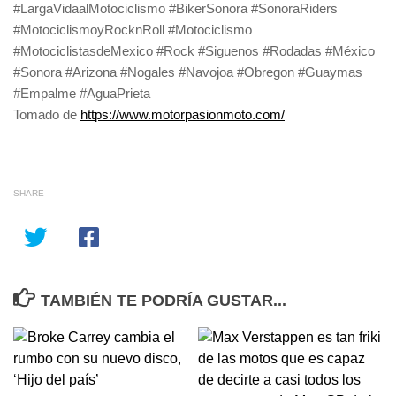
#LargaVidaalMotociclismo #BikerSonora #SonoraRiders
#MotociclismoyRocknRoll #Motociclismo
#MotociclistasdeMexico #Rock #Siguenos #Rodadas #México
#Sonora #Arizona #Nogales #Navojoa #Obregon #Guaymas
#Empalme #AguaPrieta
Tomado de
https://www.motorpasionmoto.com/
SHARE
TAMBIÉN TE PODRÍA GUSTAR...