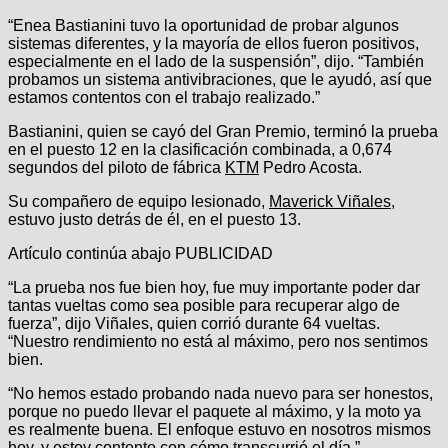
“Enea Bastianini tuvo la oportunidad de probar algunos
sistemas diferentes, y la mayoría de ellos fueron positivos,
especialmente en el lado de la suspensión”, dijo. “También
probamos un sistema antivibraciones, que le ayudó, así que
estamos contentos con el trabajo realizado.”
Bastianini, quien se cayó del Gran Premio, terminó la prueba
en el puesto 12 en la clasificación combinada, a 0,674
segundos del piloto de fábrica
KTM
Pedro Acosta.
Su compañero de equipo lesionado,
Maverick Viñales
,
estuvo justo detrás de él, en el puesto 13.
Artículo continúa abajo
PUBLICIDAD
“La prueba nos fue bien hoy, fue muy importante poder dar
tantas vueltas como sea posible para recuperar algo de
fuerza”, dijo Viñales, quien corrió durante 64 vueltas.
“Nuestro rendimiento no está al máximo, pero nos sentimos
bien.
“No hemos estado probando nada nuevo para ser honestos,
porque no puedo llevar el paquete al máximo, y la moto ya
es realmente buena. El enfoque estuvo en nosotros mismos
hoy, y estoy contento con cómo transcurrió el día.”