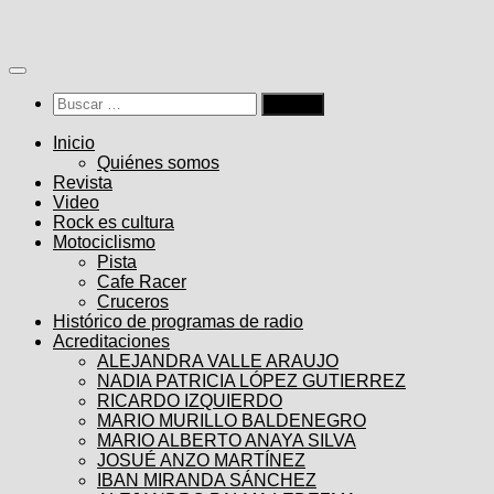
Saltar
al
contenido
Buscar:
Inicio
Quiénes somos
Revista
Video
Rock es cultura
Motociclismo
Pista
Cafe Racer
Cruceros
Histórico de programas de radio
Acreditaciones
ALEJANDRA VALLE ARAUJO
NADIA PATRICIA LÓPEZ GUTIERREZ
RICARDO IZQUIERDO
MARIO MURILLO BALDENEGRO
MARIO ALBERTO ANAYA SILVA
JOSUÉ ANZO MARTÍNEZ
IBAN MIRANDA SÁNCHEZ