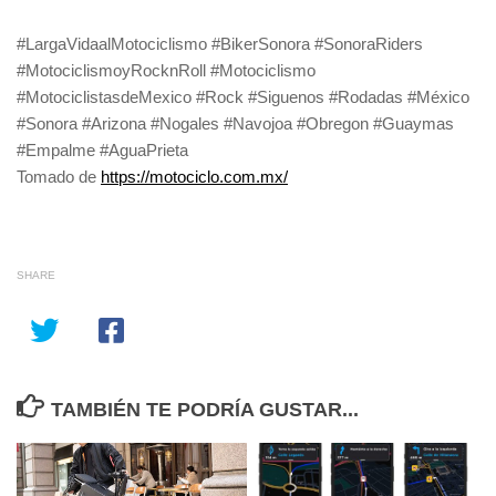
#LargaVidaalMotociclismo #BikerSonora #SonoraRiders
#MotociclismoyRocknRoll #Motociclismo
#MotociclistasdeMexico #Rock #Siguenos #Rodadas #México
#Sonora #Arizona #Nogales #Navojoa #Obregon #Guaymas
#Empalme #AguaPrieta
Tomado de
https://motociclo.com.mx/
SHARE
TAMBIÉN TE PODRÍA GUSTAR...