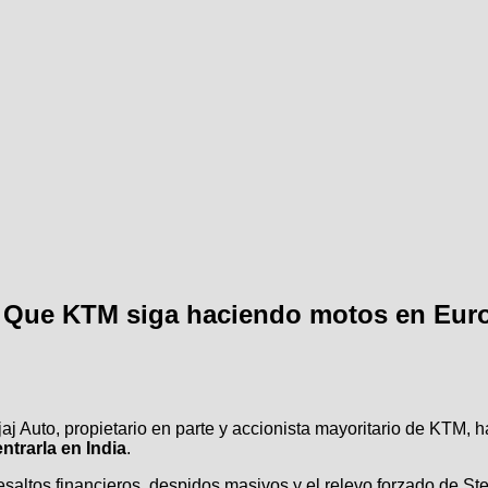
. Que KTM siga haciendo motos en Euro
aj Auto, propietario en parte y accionista mayoritario de KTM, ha
trarla en India
.
altos financieros, despidos masivos y el relevo forzado de Stef