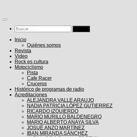
Saltar
al
contenido
Buscar:
Inicio
Quiénes somos
Revista
Video
Rock es cultura
Motociclismo
Pista
Cafe Racer
Cruceros
Histórico de programas de radio
Acreditaciones
ALEJANDRA VALLE ARAUJO
NADIA PATRICIA LÓPEZ GUTIERREZ
RICARDO IZQUIERDO
MARIO MURILLO BALDENEGRO
MARIO ALBERTO ANAYA SILVA
JOSUÉ ANZO MARTÍNEZ
IBAN MIRANDA SÁNCHEZ