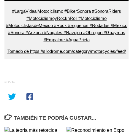
#LargaVidaalMotociclismo #BikerSonora #SonoraRiders
#MotociclismoyRocknRoll #Motociclismo
#MotociclistasdeMexico #Rock #Siguenos #Rodadas #México
#Sonora #Arizona #Nogales #Navojoa #Obregon #Guaymas
#Empalme #AguaPrieta
Tomado de
https://silodrome.com/category/motorcycles/feed/
SHARE
TAMBIÉN TE PODRÍA GUSTAR...