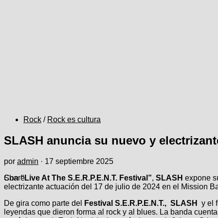
Rock
/
Rock es cultura
SLASH anuncia su nuevo y electrizant
por
admin
·
17 septiembre 2025
Con
Share
“Live At The S.E.R.P.E.N.T. Festival”
,
SLASH
expone su
electrizante actuación del 17 de julio de 2024 en el Mission
De gira como parte del
Festival S.E.R.P.E.N.T.,
SLASH
y el 
leyendas que dieron forma al rock y al blues. La banda cuent