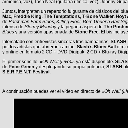
armónica, voz), Tash Neal (guitarra rítmica, voz), Johnny Gripa
Juntos, interpretan un repertorio fulgurante de clásicos del b
Mac, Freddie King, The Temptations, T-Bone Walker, Hoyt
de
Parchman Farm Blues, Killing Floor, Born Under a Bad Si
intenso de
Stormy Monday
y la pegada áspera de
The Pushe
Blues
y una versión apasionada de
Stone Free
. El bis incluy
Intercalado con entrevistas sinceras tras bambalinas,
SLASH
por los artistas que abrieron camino.
Slash’s Blues Ball
ofrece
y online en formato 2 CD + DVD Digipak, 2 CD + Blu-ray Digip
El primer sencillo,
«Oh Well (Live)»,
ya está disponible.
SLAS
de
Peter Green
y desplegando su propia potencia,
SLASH
of
S.E.R.P.E.N.T. Festival.
A continuación puedes ver el vídeo en directo de
«Oh Well (Li