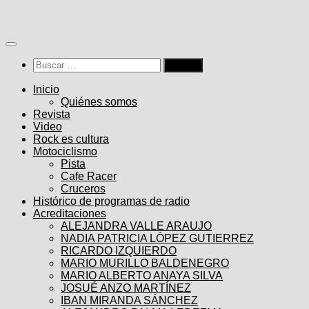
Saltar
al
contenido
Buscar:
Inicio
Quiénes somos
Revista
Video
Rock es cultura
Motociclismo
Pista
Cafe Racer
Cruceros
Histórico de programas de radio
Acreditaciones
ALEJANDRA VALLE ARAUJO
NADIA PATRICIA LÓPEZ GUTIERREZ
RICARDO IZQUIERDO
MARIO MURILLO BALDENEGRO
MARIO ALBERTO ANAYA SILVA
JOSUÉ ANZO MARTÍNEZ
IBAN MIRANDA SÁNCHEZ