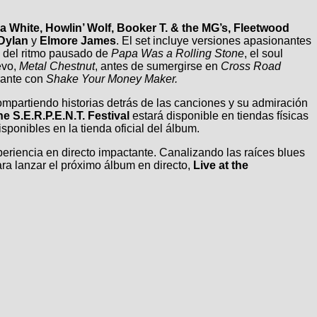
 White, Howlin’ Wolf, Booker T. & the MG’s, Fleetwood
 Dylan
y
Elmore James
. El set incluye versiones apasionantes
s del ritmo pausado de
Papa Was a Rolling Stone
, el soul
evo,
Metal Chestnut
, antes de sumergirse en
Cross Road
urante con
Shake Your Money Maker.
ompartiendo historias detrás de las canciones y su admiración
he S.E.R.P.E.N.T. Festival
estará disponible en tiendas físicas
onibles en la tienda oficial del álbum.
eriencia en directo impactante. Canalizando las raíces blues
para lanzar el próximo álbum en directo,
Live at the