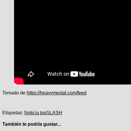
Tomado de
https://heavymextal.com/feed
Etiquetas:
Noticia top
SLASH
También te podría gustar...