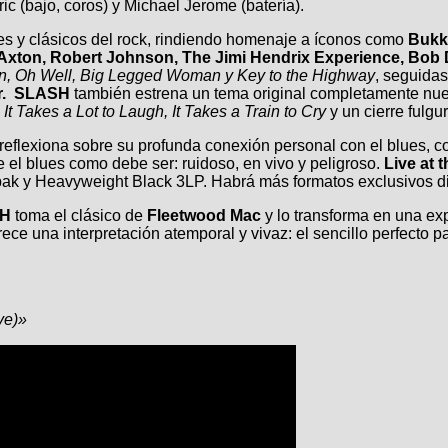
ric (bajo, coros) y Michael Jerome (batería).
lues y clásicos del rock, rindiendo homenaje a íconos como
Bukka
 Axton, Robert Johnson, The Jimi Hendrix Experience, Bob
gn, Oh Well, Big Legged Woman y Key to the Highway
, seguida
r.
SLASH
también estrena un tema original completamente nu
e
It Takes a Lot to Laugh, It Takes a Train to Cry
y un cierre fulg
reflexiona sobre su profunda conexión personal con el blues, c
 el blues como debe ser: ruidoso, en vivo y peligroso.
Live at t
ak y Heavyweight Black 3LP. Habrá más formatos exclusivos disp
H
toma el clásico de
Fleetwood Mac
y lo transforma en una exp
rece una interpretación atemporal y vivaz: el sencillo perfecto 
ve)»