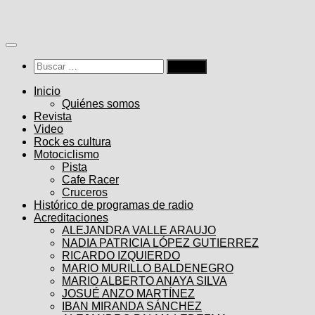
Saltar
al
contenido
Buscar:
Inicio
Quiénes somos
Revista
Video
Rock es cultura
Motociclismo
Pista
Cafe Racer
Cruceros
Histórico de programas de radio
Acreditaciones
ALEJANDRA VALLE ARAUJO
NADIA PATRICIA LÓPEZ GUTIERREZ
RICARDO IZQUIERDO
MARIO MURILLO BALDENEGRO
MARIO ALBERTO ANAYA SILVA
JOSUÉ ANZO MARTÍNEZ
IBAN MIRANDA SÁNCHEZ