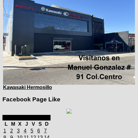
Kawasaki Hermosillo
Facebook Page Like
septiembre 2025
L
M
X
J
V
S
D
1
2
3
4
5
6
7
8
9
10
11
12
13
14