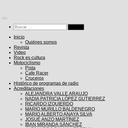
Saltar
al
contenido
Buscar:
Inicio
Quiénes somos
Revista
Video
Rock es cultura
Motociclismo
Pista
Cafe Racer
Cruceros
Histórico de programas de radio
Acreditaciones
ALEJANDRA VALLE ARAUJO
NADIA PATRICIA LÓPEZ GUTIERREZ
RICARDO IZQUIERDO
MARIO MURILLO BALDENEGRO
MARIO ALBERTO ANAYA SILVA
JOSUÉ ANZO MARTÍNEZ
IBAN MIRANDA SÁNCHEZ