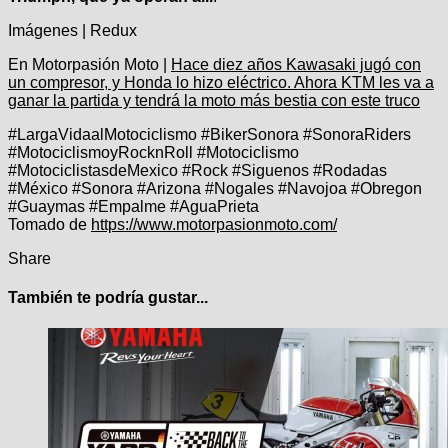
Imágenes | Redux
En Motorpasión Moto |
Hace diez años Kawasaki jugó con
un compresor, y Honda lo hizo eléctrico. Ahora KTM les va a
ganar la partida y tendrá la moto más bestia con este truco
#LargaVidaalMotociclismo #BikerSonora #SonoraRiders
#MotociclismoyRocknRoll #Motociclismo
#MotociclistasdeMexico #Rock #Siguenos #Rodadas
#México #Sonora #Arizona #Nogales #Navojoa #Obregon
#Guaymas #Empalme #AguaPrieta
Tomado de
https://www.motorpasionmoto.com/
Share
También te podría gustar...